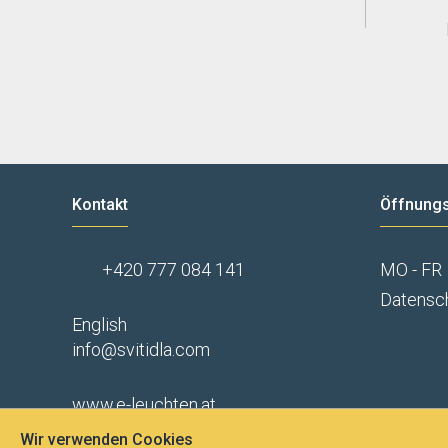
Kontakt
Öffnungs
+420 777 084 141
MO - FR
Datensc
English
info@svitidla.com
www.e-leuchten.at
Wir verwenden Cookies