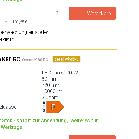
Warenkorb
spreis: 101,65 €
berwachung einstellen
rkliste
n K80 RC
detail výrobku
Ocean K 80 RC
LED max 100 W
80 mm
780 mm
10000 lm
3 Jahre
nzklasse
 Stck - sofort zur Absendung, weiteres für
0 Werktage