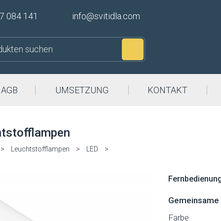
7 084 141
info@svitidla.com
Suchen
AGB
UMSETZUNG
KONTAKT
htstofflampen
>
Leuchtstofflampen
>
LED
>
Fernbedienung
Gemeinsame P
Farbe