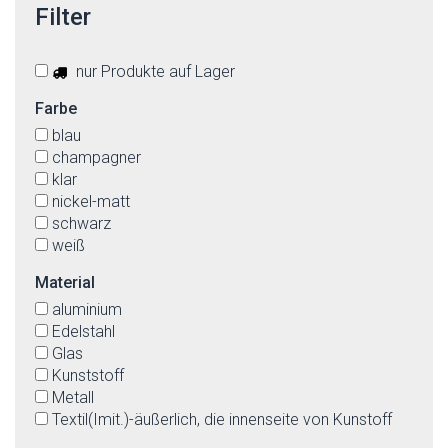
Filter
nur Produkte auf Lager
Farbe
blau
champagner
klar
nickel-matt
schwarz
weiß
Material
aluminium
Edelstahl
Glas
Kunststoff
Metall
Textil(Imit.)-äußerlich, die innenseite von Kunstoff