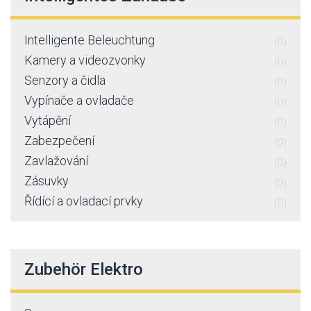
Intelligente Beleuchtung
(0)
Kamery a videozvonky
(0)
Senzory a čidla
(0)
Vypínače a ovladače
(0)
Vytápění
(0)
Zabezpečení
(0)
Zavlažování
(0)
Zásuvky
(0)
Řídící a ovladací prvky
(0)
Zubehör Elektro