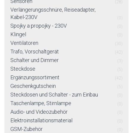
Sensoren
(28)
Verlängerungsschnüre, Reiseadapter,
Kabel-230V
(0)
Spojky a propojky - 230V
(0)
Klingel
(0)
Ventilatoren
(30)
Trafo, Vorschaltgerät
(42)
Schalter und Dimmer
(3)
Steckdose
(5)
Ergänzungssortiment
(42)
Geschenkgutschein
(5)
Steckdosen und Schalter - zum Einbau
(0)
Taschenlampe, Stirnlampe
(0)
Audio- und Videozubehör
(0)
Elektroinstallationsmaterial
(0)
GSM-Zubehör
(0)