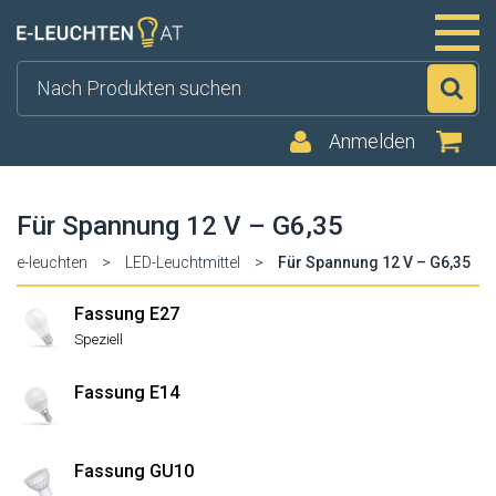
Su
Anmelden
Für Spannung 12 V – G6,35
e-leuchten
>
LED-Leuchtmittel
>
Für Spannung 12 V – G6,35
Fassung E27
Speziell
Fassung E14
Fassung GU10