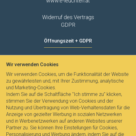
www.e-leuchten.at
Widerruf des Vertrags
GDPR
Öffnungszeit + GDPR
MO - FR
8:00 - 12:00
13:00 - 15:00
Wir verwenden Cookies
Datenschutz
Wir verwenden Cookies, um die Funktionalität der Website
zu gewährleisten und, mit Ihrer Zustimmung, analytische
und Marketing-Cookies.
Indem Sie auf die Schaltfläche "Ich stimme zu" klicken,
stimmen Sie der Verwendung von Cookies und der
Nutzung und Übertragung von Web-Verhaltensdaten für die
Anzeige von gezielter Werbung in sozialen Netzwerken
und in Werbenetzwerken auf anderen Websites unserer
Partner zu. Sie können Ihre Einstellungen für Cookies,
Personalisierung und Werbung ändern, indem Sie auf die