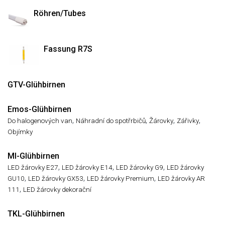
Röhren/Tubes
Fassung R7S
GTV-Glühbirnen
Emos-Glühbirnen
,
,
,
,
Do halogenových van
Náhradní do spotřrbičů
Žárovky
Zářivky
Objímky
MI-Glühbirnen
,
,
,
LED žárovky E27
LED žárovky E14
LED žárovky G9
LED žárovky
,
,
,
GU10
LED žárovky GX53
LED žárovky Premium
LED žárovky AR
,
111
LED žárovky dekorační
TKL-Glühbirnen