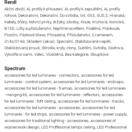
Rendl
,
,
,
Akční zboží
AL profily k přisazení
AL profily k zapuštění
AL profily
,
,
,
,
,
,
,
,
rohové
Dekorativní
Dekorační
Do svítidla
G4
G53
GU5,3
Hranatá
,
,
,
,
,
Kabely, šňůry
Kotvící prvky, držáky, závěsy
Koule
Kruhová
Konická
,
,
,
,
,
B15D
Lišty a příslušenství
Nepřímé osvětlení
Podélná
Polokoule
,
,
,
,
,
Poziční
Páskové Wave
Přisazená
Příslušenství
S ramenem
,
,
,
,
S14s/S14d
Skladem (akce)
Speciální
Stabilizované napětí
,
,
,
,
,
Stabilizovaný proud
Stínidla, kryty, clony
Subtilní
Svítidla
Sádrová
,
,
,
,
Vytvořte si sami
Válec
Vícečetná
Bez kategorie
Sloupkové
Spectrum
,
accessories for led luminares - connectors
accessories for led
,
,
luminares - control system
accessories for led luminares - endcaps
,
accessories for led luminares - framas
accessories for led luminares
,
,
- Hanging kit
accessories for led luminares - reflectors
accessories
,
,
for led luminares - fofit ceiling
accessories for led luminares - tracks
,
accessories for led luminares - accessories
accessories for led
,
,
luminares - for led strips
accessories for led luminares - power supply
,
accessories for traditional lighting - accessories
accessories of
,
,
wojnarowski design
LED Proffesional lamps ceiling
LED Professional