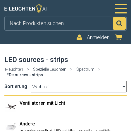
Su
Anmelden
LED sources - strips
e-leuchten
>
Spezielle Leuchten
>
Spectrum
>
LED sources - strips
Sortierung
Ventilatoren mit Licht
Andere
,
,
,
argus-led osvetlrni
LED svitidlaa, led svitidla
svitidla