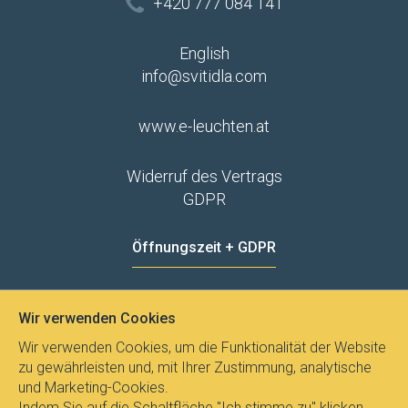
+420 777 084 141
English
info@svitidla.com
www.e-leuchten.at
Widerruf des Vertrags
GDPR
Öffnungszeit + GDPR
MO - FR
8:00 - 12:00
13:00 - 15:00
Wir verwenden Cookies
Datenschutz
Wir verwenden Cookies, um die Funktionalität der Website
zu gewährleisten und, mit Ihrer Zustimmung, analytische
und Marketing-Cookies.
Indem Sie auf die Schaltfläche "Ich stimme zu" klicken,