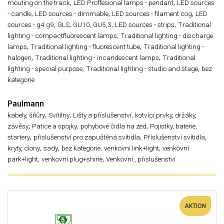
,
,
mouting on the track
LED Proffesional lamps - pendant
LED sources
,
,
,
- candle
LED sources - dimmable
LED sources - filament cog
LED
,
,
,
,
sources - g4 g9
GLS
GU10, GU5,3
LED sources - strips
Traditional
,
lighting - compactfluorescent lamps
Traditional lighting - discharge
,
,
lamps
Traditional lighting - fluorescent tube
Traditional lighting -
,
,
halogen
Traditional lighting - incandescent lamps
Traditional
,
,
lighting - special purpose
Traditional lighting - studio and stage
bez
kategorie
Paulmann
,
,
,
kabely, šňůry
Svítilny
Lišty a příslušenství
kotvící prvky, držáky,
,
,
,
závěsy
Patice a spojky
pohybové čidla na zed
Pojistky, baterie,
,
,
startery
přislušenství pro zapuštěná svítidla
Příslušenství svítidla,
,
,
,
,
kryty, clony
sady
bez kategorie
venkovní link+light
venkovní
,
,
park+light
venkovni plug+shine
Venkovní , příslušenství
AKTION