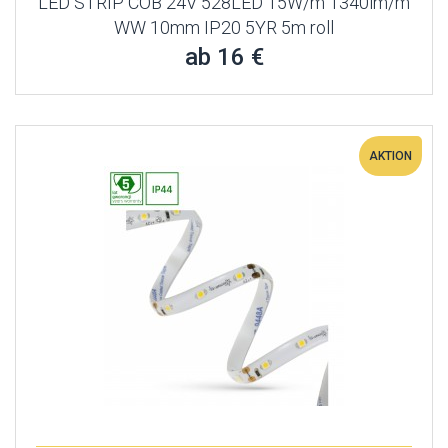
LED STRIP COB 24V 528LED 15W/m 1340lm/m
WW 10mm IP20 5YR 5m roll
ab 16 €
AKTION