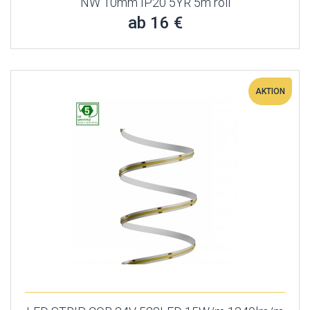
NW 10mm IP20 5YR 5m roll
ab 16 €
AKTION