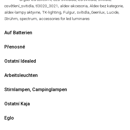
,
,
,
,
osvětlení_svitidla
tl3020_3021
aldex-akcesoria
Aldex-bez kategorie
,
,
,
,
,
aldex-lampy aktyvne
TK-lighting
Fulgur
svítidla_Geenlux
Lucide
,
,
Strühm
spectrum
accessories for led luminares
Auf Batterien
Přenosné
Ostatní Idealed
Arbeitsleuchten
Stirnlampen, Campinglampen
Ostatní Kaja
Eglo