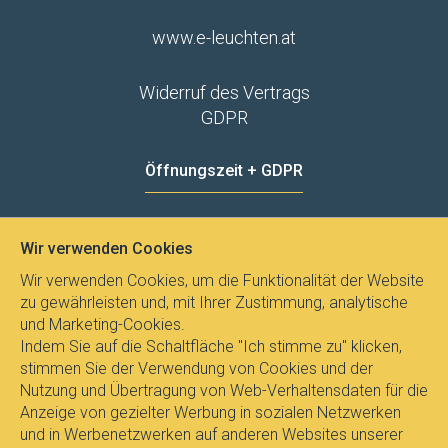
www.e-leuchten.at
Widerruf des Vertrags
GDPR
Öffnungszeit + GDPR
MO - FR
8:00 - 12:00
13:00 - 15:00
Wir verwenden Cookies
Datenschutz
Wir verwenden Cookies, um die Funktionalität der Website
zu gewährleisten und, mit Ihrer Zustimmung, analytische
und Marketing-Cookies.
Indem Sie auf die Schaltfläche "Ich stimme zu" klicken,
stimmen Sie der Verwendung von Cookies und der
Nutzung und Übertragung von Web-Verhaltensdaten für die
Anzeige von gezielter Werbung in sozialen Netzwerken
und in Werbenetzwerken auf anderen Websites unserer