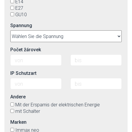
E14
E27
GU10
Spannung
Počet žárovek
IP Schutzart
Andere
Mit der Ersparnis der elektrischen Energie
mit Schalter
Marken
Immax neo