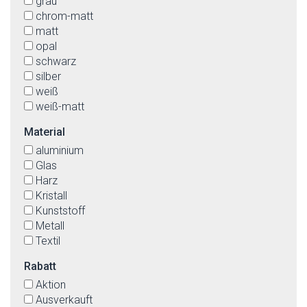
grau
chrom-matt
matt
opal
schwarz
silber
weiß
weiß-matt
Material
aluminium
Glas
Harz
Kristall
Kunststoff
Metall
Textil
Rabatt
Aktion
Ausverkauft