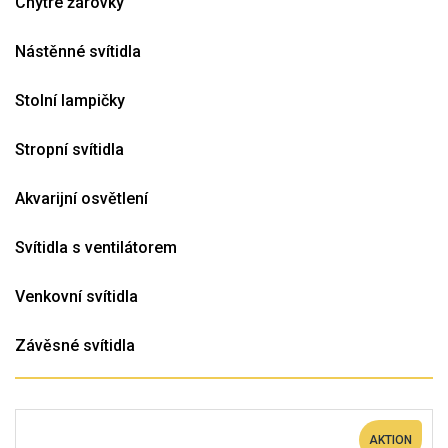
Chytré žárovky
Nástěnné svítidla
Stolní lampičky
Stropní svítidla
Akvarijní osvětlení
Svítidla s ventilátorem
Venkovní svítidla
Závěsné svítidla
AKTION