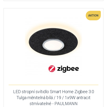
AKTION
LED stropní svítidlo Smart Home Zigbee 3.0
Tulga měnitelná bílá / 19 / 1x9W antracit
stmívatelné - PAULMANN