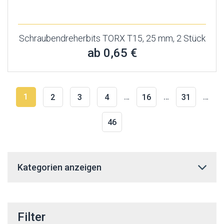
Schraubendreherbits TORX T15, 25 mm, 2 Stück
ab 0,65 €
1
…
…
…
2
3
4
16
31
46
Kategorien anzeigen
Filter