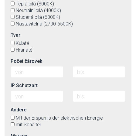
Teplá bílá (3000K)
Neutrální bílá (4000K)
Studená bílá (6000K)
Nastavitelná (2700-6500K)
Tvar
Kulaté
Hranaté
Počet žárovek
IP Schutzart
Andere
Mit der Ersparnis der elektrischen Energie
mit Schalter
Marken