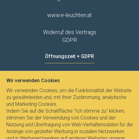
www.e-leuchten.at
Widerruf des Vertrags
GDPR
Öffnungszeit + GDPR
MO - FR
8:00 - 12:00
13:00 - 15:00
Wir verwenden Cookies
Datenschutz
Wir verwenden Cookies, um die Funktionalität der Website
zu gewährleisten und, mit Ihrer Zustimmung, analytische
und Marketing-Cookies.
Indem Sie auf die Schaltfläche "Ich stimme zu" klicken,
stimmen Sie der Verwendung von Cookies und der
Nutzung und Übertragung von Web-Verhaltensdaten für die
Anzeige von gezielter Werbung in sozialen Netzwerken
und in Werbenetzwerken auf anderen Websites unserer