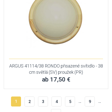
ARGUS 41114/38 RONDO přisazené svítidlo - 38
cm světlá (SV) proužek (PR)
ab 17,50 €
1
…
…
2
3
4
5
9