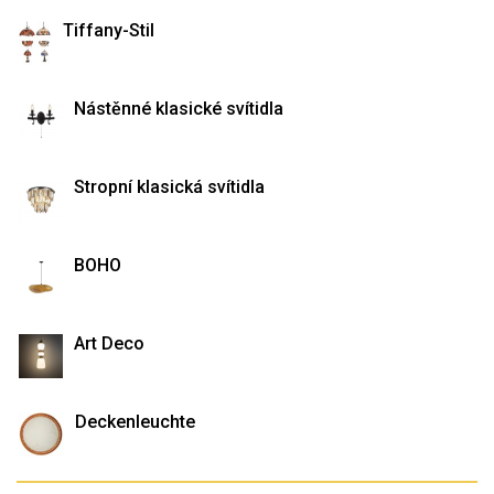
Tiffany-Stil
Nástěnné klasické svítidla
Stropní klasická svítidla
BOHO
Art Deco
Deckenleuchte