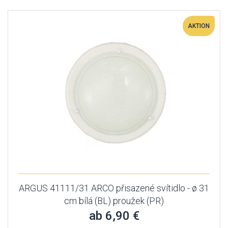
AKTION
ARGUS 41111/31 ARCO přisazené svítidlo - ø 31
cm bílá (BL) proužek (PR)
ab 6,90 €