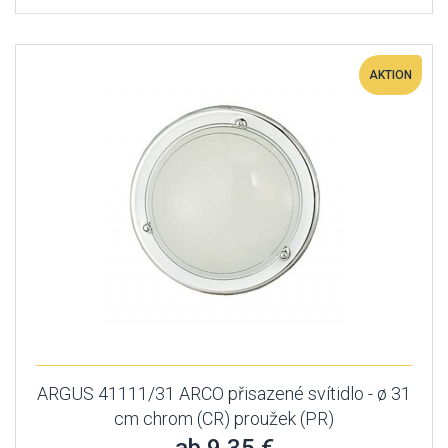
AKTION
ARGUS 41111/31 ARCO přisazené svítidlo - ø 31
cm chrom (CR) proužek (PR)