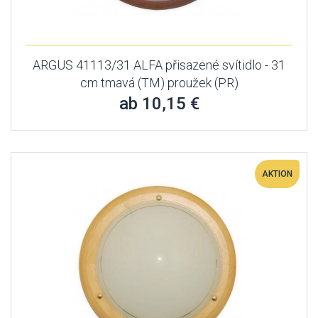
ARGUS 41113/31 ALFA přisazené svítidlo - 31
cm tmavá (TM) proužek (PR)
ab 10,15 €
AKTION