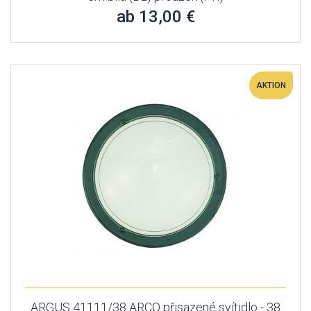
ab 13,00 €
AKTION
ARGUS 41111/38 ARCO přisazené svítidlo - 38