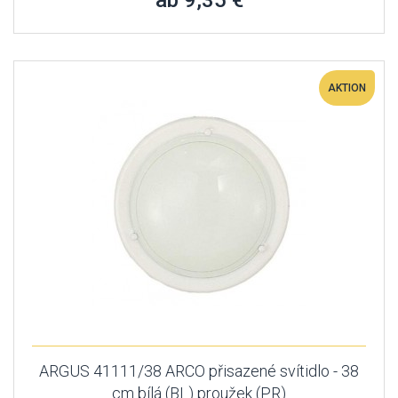
ab 9,35 €
AKTION
ARGUS 41111/38 ARCO přisazené svítidlo - 38
cm bílá (BL) proužek (PR)