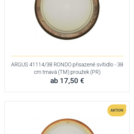
ARGUS 41114/38 RONDO přisazené svítidlo - 38
cm tmavá (TM) proužek (PR)
ab 17,50 €
AKTION