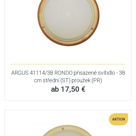
ARGUS 41114/38 RONDO přisazené svítidlo - 38
cm střední (ST) proužek (PR)
ab 17,50 €
AKTION