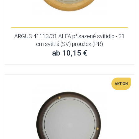
ARGUS 41113/31 ALFA přisazené svítidlo - 31
cm světlá (SV) proužek (PR)
ab 10,15 €
AKTION