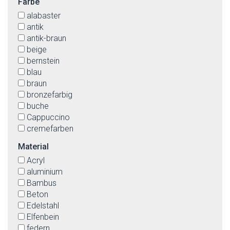
Farbe
alabaster
antik
antik-braun
beige
bernstein
blau
braun
bronzefarbig
buche
Cappuccino
cremefarben
edelstahl
Material
gold
Acryl
gold patina
aluminium
graphit
Bambus
grau
Beton
grün
Edelstahl
champagner
Elfenbein
chrom
federn