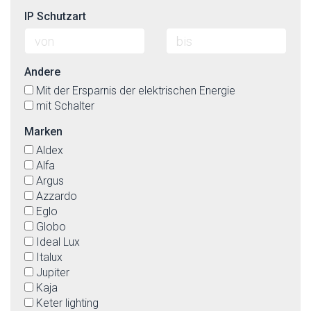
IP Schutzart
Andere
Mit der Ersparnis der elektrischen Energie
mit Schalter
Marken
Aldex
Alfa
Argus
Azzardo
Eglo
Globo
Ideal Lux
Italux
Jupiter
Kaja
Keter lighting