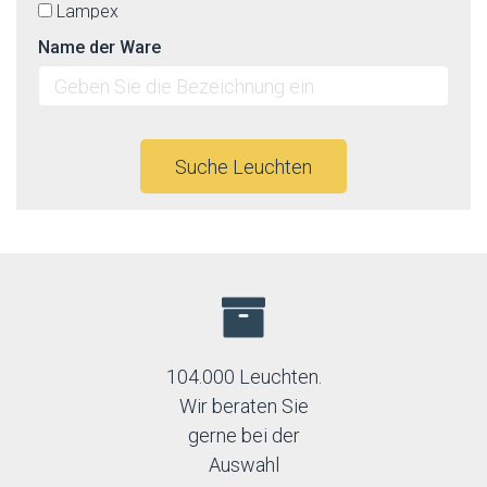
Lampex
Linealight
Name der Ware
Lucide
Luminex
Lummax
Luxera
Max-light
Suche Leuchten
Mi by Milagro
Nowodvorski
Orion
Prezent
Rabalux
Reality
Searchlight
Sigma
Sollux
104.000 Leuchten.
TK Lighting
Wir beraten Sie
Trio
gerne bei der
Auswahl