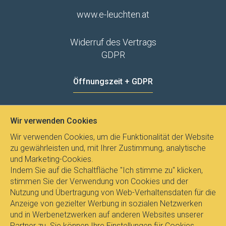
www.e-leuchten.at
Widerruf des Vertrags
GDPR
Öffnungszeit + GDPR
MO - FR
8:00 - 12:00
13:00 - 15:00
Wir verwenden Cookies
Datenschutz
Wir verwenden Cookies, um die Funktionalität der Website
zu gewährleisten und, mit Ihrer Zustimmung, analytische
und Marketing-Cookies.
Indem Sie auf die Schaltfläche "Ich stimme zu" klicken,
stimmen Sie der Verwendung von Cookies und der
Nutzung und Übertragung von Web-Verhaltensdaten für die
Anzeige von gezielter Werbung in sozialen Netzwerken
und in Werbenetzwerken auf anderen Websites unserer
Partner zu. Sie können Ihre Einstellungen für Cookies,