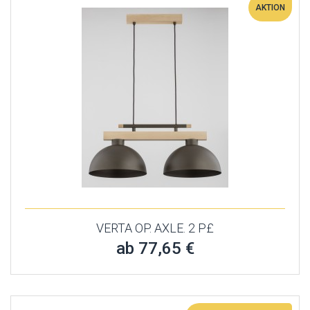
AKTION
VERTA OP. AXLE. 2 P£
ab 77,65 €