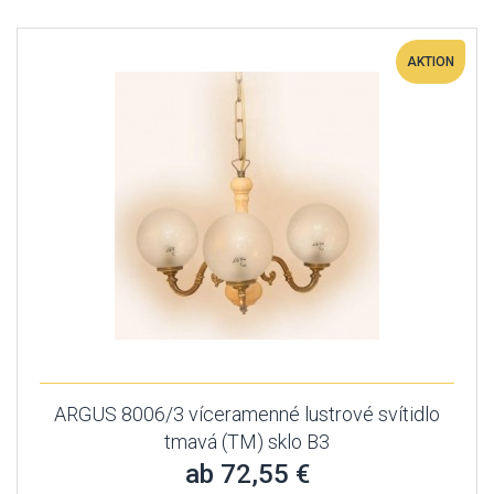
AKTION
ARGUS 8006/3 víceramenné lustrové svítidlo
tmavá (TM) sklo B3
ab 72,55 €