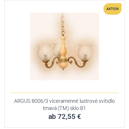
AKTION
ARGUS 8006/3 víceramenné lustrové svítidlo
tmavá (TM) sklo B1
ab 72,55 €