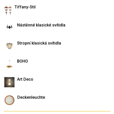
Tiffany-Stil
Nástěnné klasické svítidla
Stropní klasická svítidla
BOHO
Art Deco
Deckenleuchte