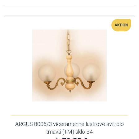
AKTION
ARGUS 8006/3 víceramenné lustrové svítidlo
tmavá (TM) sklo B4