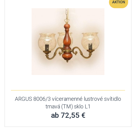
AKTION
ARGUS 8006/3 víceramenné lustrové svítidlo
tmavá (TM) sklo L1
ab 72,55 €