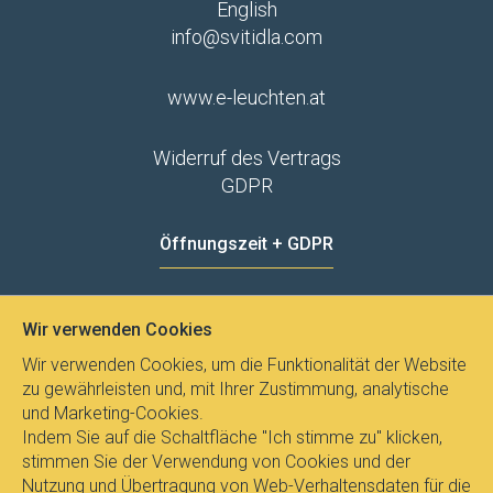
English
info@svitidla.com
www.e-leuchten.at
Widerruf des Vertrags
GDPR
Öffnungszeit + GDPR
MO - FR
8:00 - 12:00
13:00 - 15:00
Wir verwenden Cookies
Datenschutz
Wir verwenden Cookies, um die Funktionalität der Website
zu gewährleisten und, mit Ihrer Zustimmung, analytische
und Marketing-Cookies.
Indem Sie auf die Schaltfläche "Ich stimme zu" klicken,
stimmen Sie der Verwendung von Cookies und der
Nutzung und Übertragung von Web-Verhaltensdaten für die