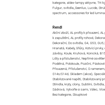
,
,
kategorie
aldex-lampy aktyvne
TK-li
,
,
,
Fulgur
svítidla_Geenlux
Lucide
Str
,
spectrum
accessories for led lumina
Rendl
,
,
Akční zboží
AL profily k přisazení
AL 
,
,
k zapuštění
AL profily rohové
Dekorat
,
,
,
,
Dekorační
Do svítidla
G4
G53
GU5,
,
,
Hranatá
Kabely, šňůry
Kotvící prvky,
,
,
,
,
závěsy
Koule
Kruhová
Konická
B1
,
Lišty a příslušenství
Nepřímé osvětlen
,
,
,
Podélná
Polokoule
Poziční
Páskové
,
,
Přisazená
Příslušenství
S ramenem
,
,
S14s/S14d
Skladem (akce)
Speciál
,
Stabilizované napětí
Stabilizovaný p
,
,
,
Stínidla, kryty, clony
Subtilní
Svítidla
,
,
,
Sádrová
Vytvořte si sami
Válec
Víc
,
Bez kategorie
Sloupkové