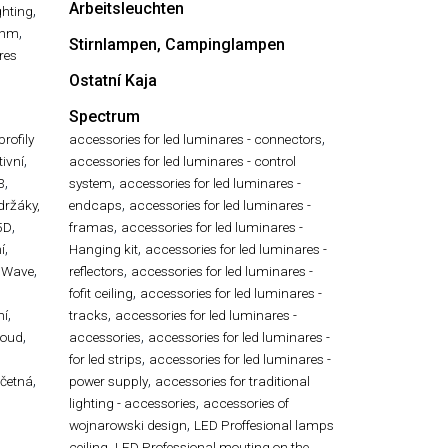
Arbeitsleuchten
,
ghting
,
ühm
Stirnlampen, Campinglampen
res
Ostatní Kaja
Spectrum
,
profily
accessories for led luminares - connectors
,
ivní
accessories for led luminares - control
,
,
3
system
accessories for led luminares -
,
 držáky,
endcaps
accessories for led luminares -
,
,
5D
framas
accessories for led luminares -
,
,
í
Hanging kit
accessories for led luminares -
,
,
 Wave
reflectors
accessories for led luminares -
,
,
fofit ceiling
accessories for led luminares -
,
,
ní
tracks
accessories for led luminares -
,
,
roud
accessories
accessories for led luminares -
,
for led strips
accessories for led luminares -
,
,
ečetná
power supply
accessories for traditional
,
lighting - accessories
accessories of
,
wojnarowski design
LED Proffesional lamps
,
ceiling
LED Professional mouting on the