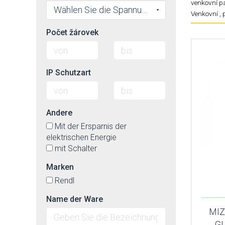
venkovní pa
Wählen Sie die Spannung
Venkovní , 
Počet žárovek
IP Schutzart
Andere
Mit der Ersparnis der
elektrischen Energie
mit Schalter
Marken
Rendl
Name der Ware
MIZ
GU