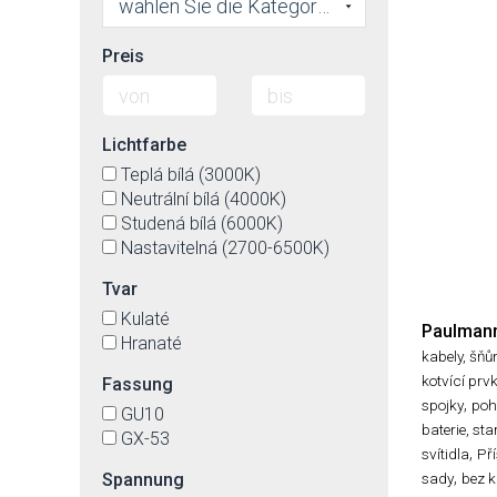
wählen Sie die Kategorie
Preis
Lichtfarbe
Teplá bílá (3000K)
Neutrální bílá (4000K)
Studená bílá (6000K)
Nastavitelná (2700-6500K)
Tvar
Kulaté
Paulman
Hranaté
kabely, šňů
kotvící prv
Fassung
,
spojky
poh
GU10
baterie, sta
GX-53
,
svítidla
Pří
,
Spannung
sady
bez k