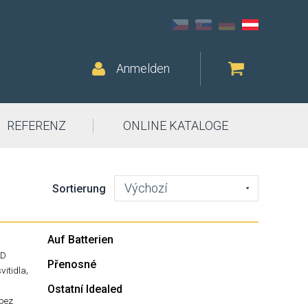
Anmelden
REFERENZ
ONLINE KATALOGE
Výchozí
Sortierung
Auf Batterien
ED
Přenosné
,
svitidla
Ostatní Idealed
-bez