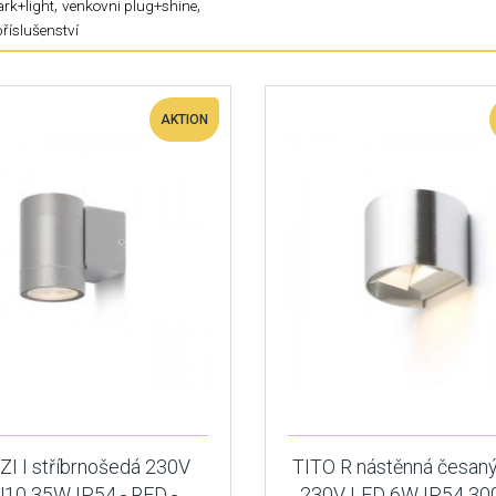
,
,
rk+light
venkovni plug+shine
příslušenství
AKTION
ZI I stříbrnošedá 230V
TITO R nástěnná česaný 
10 35W IP54 - RED -
230V LED 6W IP54 30