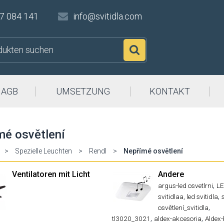
7 084 141
info@svitidla.com
Suchen
AGB
UMSETZUNG
KONTAKT
mé osvětlení
>
Spezielle Leuchten
>
Rendl
>
Nepřímé osvětlení
Ventilatoren mit Licht
Andere
,
argus-led osvetlrni
L
,
svitidlaa, led svitidla
,
osvětlení_svitidla
,
,
tl3020_3021
aldex-akcesoria
Aldex