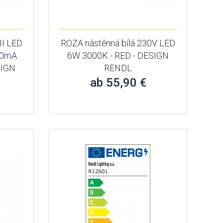
II LED
ROZA nástěnná bílá 230V LED
00mA
6W 3000K - RED - DESIGN
SIGN
RENDL
ab 55,90 €