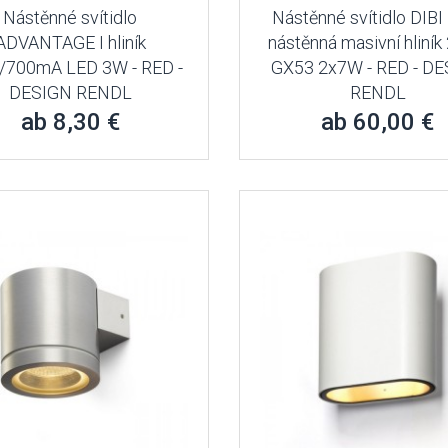
Nástěnné svítidlo
Nástěnné svítidlo DIB
ADVANTAGE I hliník
nástěnná masivní hliní
/700mA LED 3W - RED -
GX53 2x7W - RED - D
DESIGN RENDL
RENDL
ab 8,30 €
ab 60,00 €