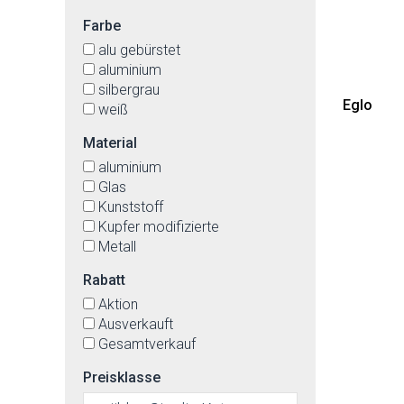
Farbe
alu gebürstet
aluminium
silbergrau
Eglo
weiß
Material
aluminium
Glas
Kunststoff
Kupfer modifizierte
Metall
Rabatt
Aktion
Ausverkauft
Gesamtverkauf
Preisklasse