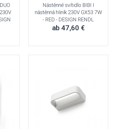
I DUO
Nástěnné svítidlo BIBI I
k 230V
nástěnná hliník 230V GX53 7W
ESIGN
- RED - DESIGN RENDL
ab 47,60 €