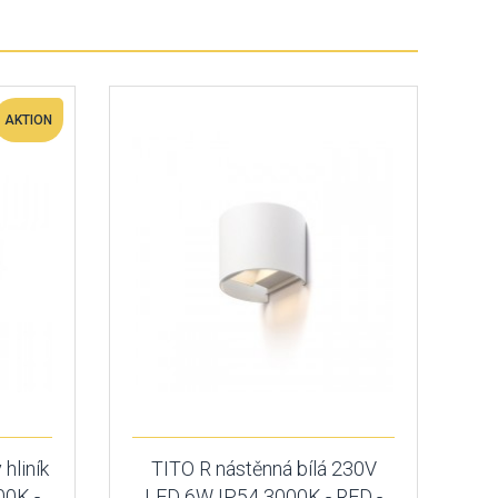
AKTION
hliník
TITO R nástěnná bílá 230V
00K -
LED 6W IP54 3000K - RED -