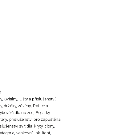
n
,
,
,
ry
Svítilny
Lišty a příslušenství
,
ky, držáky, závěsy
Patice a
,
ybové čidla na zed
Pojistky,
,
rtery
přislušenství pro zapuštěná
,
slušenství svítidla, kryty, clony
,
,
ategorie
venkovní link+light