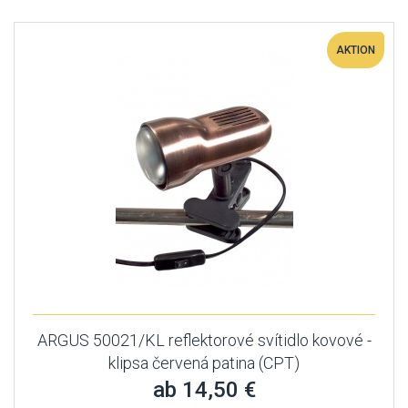
AKTION
ARGUS 50021/KL reflektorové svítidlo kovové -
klipsa červená patina (CPT)
ab 14,50 €