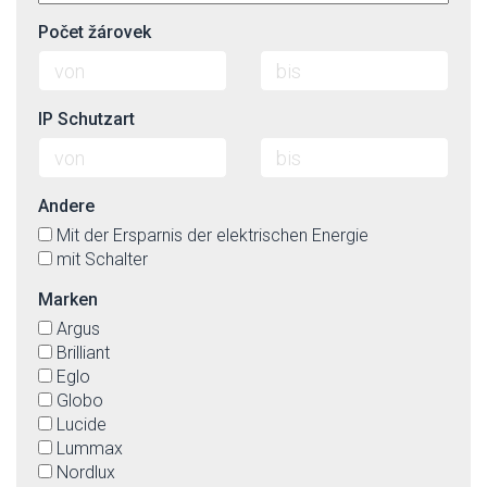
Počet žárovek
IP Schutzart
Andere
Mit der Ersparnis der elektrischen Energie
mit Schalter
Marken
Argus
Brilliant
Eglo
Globo
Lucide
Lummax
Nordlux