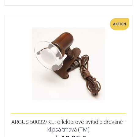
AKTION
ARGUS 50032/KL reflektorové svítidlo dřevěné -
klipsa tmavá (TM)