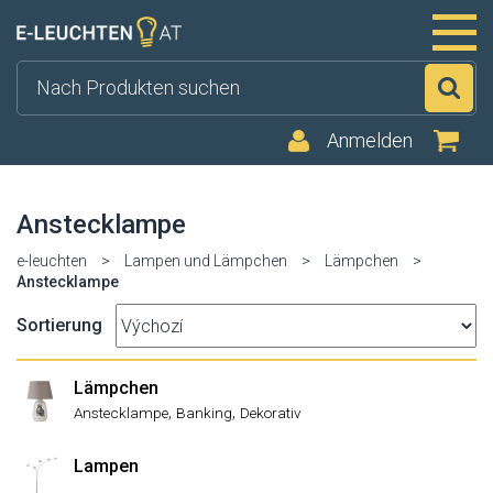
Su
Anmelden
Anstecklampe
e-leuchten
>
Lampen und Lämpchen
>
Lämpchen
>
Anstecklampe
Sortierung
Lämpchen
,
,
Anstecklampe
Banking
Dekorativ
Lampen