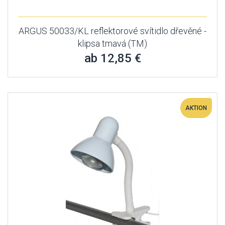
ARGUS 50033/KL reflektorové svítidlo dřevěné -
klipsa tmavá (TM)
ab 12,85 €
AKTION