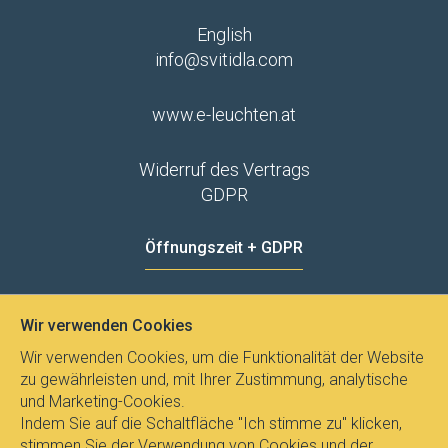
English
info@svitidla.com
www.e-leuchten.at
Widerruf des Vertrags
GDPR
Öffnungszeit + GDPR
MO - FR
8:00 - 12:00
13:00 - 15:00
Wir verwenden Cookies
Datenschutz
Wir verwenden Cookies, um die Funktionalität der Website
zu gewährleisten und, mit Ihrer Zustimmung, analytische
und Marketing-Cookies.
Indem Sie auf die Schaltfläche "Ich stimme zu" klicken,
stimmen Sie der Verwendung von Cookies und der