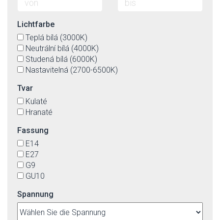
Lichtfarbe
Teplá bílá (3000K)
Neutrální bílá (4000K)
Studená bílá (6000K)
Nastavitelná (2700-6500K)
Tvar
Kulaté
Hranaté
Fassung
E14
E27
G9
GU10
Spannung