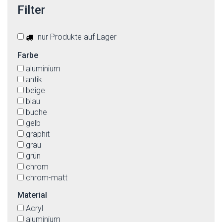
Filter
nur Produkte auf Lager
Farbe
aluminium
antik
beige
blau
buche
gelb
graphit
grau
grün
chrom
chrom-matt
messing
Material
messing-matt
Acryl
multicolor
aluminium
nickel-matt