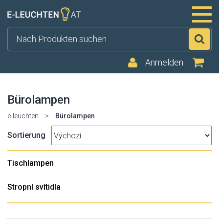
Su
Anmelden
Bürolampen
e-leuchten
>
Bürolampen
Sortierung
Tischlampen
Stropní svítidla