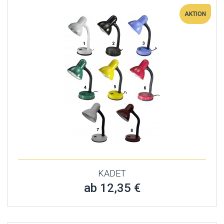
AKTION
KADET
ab 12,35 €