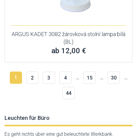
ARGUS KADET 3082 žárovková stolní lampa bílá
(BL)
ab 12,00 €
1
…
…
…
2
3
4
15
30
44
Leuchten für Büro
Es geht nichts über eine gut beleuchtete Werkbank.