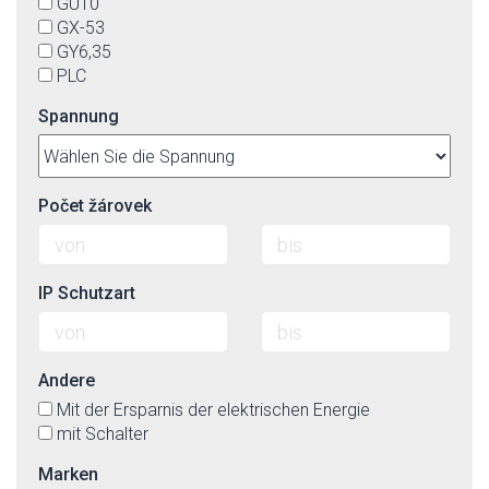
GU10
GX-53
GY6,35
PLC
Spannung
Počet žárovek
IP Schutzart
Andere
Mit der Ersparnis der elektrischen Energie
mit Schalter
Marken