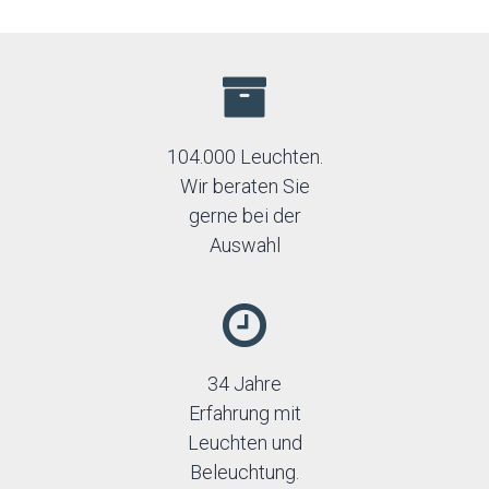
Orno
Palnas
Paulmann
Prezent
Rabalux
Reality
Rendl
104.000 Leuchten.
Sollux
Wir beraten Sie
Spectrum
gerne bei der
Strühm-Ideus
Auswahl
TK Lighting
Top-light
34 Jahre
Erfahrung mit
Leuchten und
Beleuchtung.