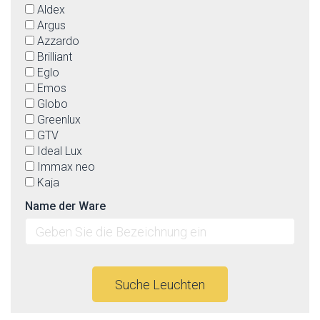
Aldex
Argus
Azzardo
Brilliant
Eglo
Emos
Globo
Greenlux
GTV
Ideal Lux
Immax neo
Kaja
Lucide
Name der Ware
Luminex
Lummax
Max-light
Mi by Milagro
Nordlux
Suche Leuchten
Nowodvorski
Orion