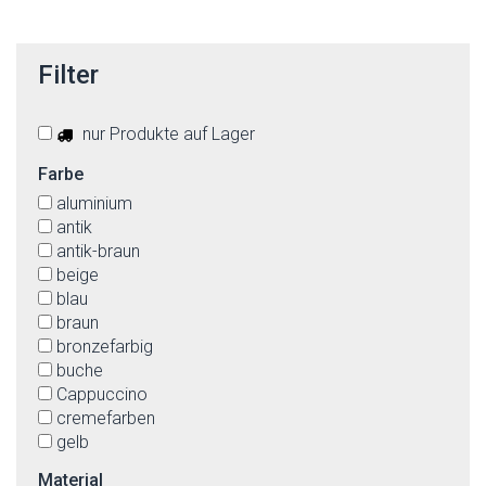
Filter
nur Produkte auf Lager
Farbe
aluminium
antik
antik-braun
beige
blau
braun
bronzefarbig
buche
Cappuccino
cremefarben
gelb
gold
Material