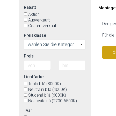
Rabatt
Montage
Aktion
Ausverkauft
Den ges
Gesamtverkauf
Für die
Preisklasse
wählen Sie die Kategorie
d
Preis
Lichtfarbe
Teplá bílá (3000K)
Neutrální bílá (4000K)
Studená bílá (6000K)
Nastavitelná (2700-6500K)
Tvar