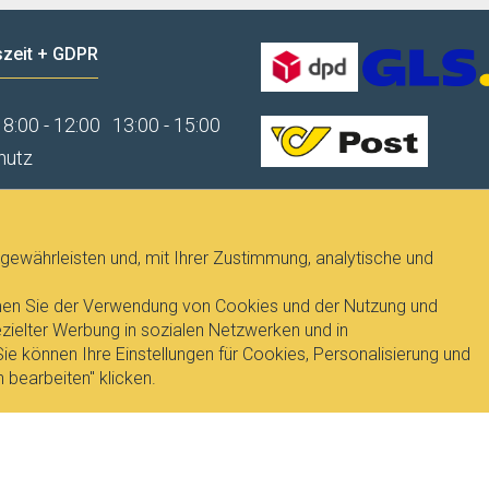
zeit + GDPR
8:00 - 12:00
13:00 - 15:00
hutz
gewährleisten und, mit Ihrer Zustimmung, analytische und
immen Sie der Verwendung von Cookies und der Nutzung und
ielter Werbung in sozialen Netzwerken und in
e können Ihre Einstellungen für Cookies, Personalisierung und
 bearbeiten" klicken.
T
, Dipl.Ing. Pavel Janicek