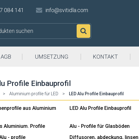
7 084 141
info@svitidla.com
Suchen
AGB
UMSETZUNG
KONTAKT
u Profile Einbauprofil
>
Aluminium profile für LED
>
LED Alu Profile Einbauprofil
henprofile aus Aluminium
LED Alu Profile Einbauprofil
s Aluminium. Profile
Alu - Profile für Glasböden
lu - profile
Diffusoren, abdeckung, linsen