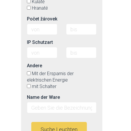
Kulaté
Hranaté
Počet žárovek
IP Schutzart
Andere
Mit der Ersparnis der
elektrischen Energie
mit Schalter
Name der Ware
Suche Leuchten