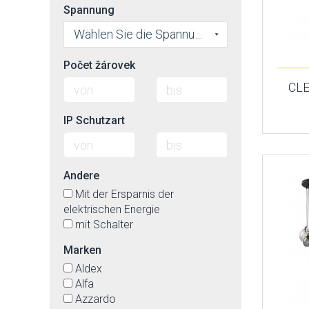
Spannung
Wählen Sie die Spannung
Počet žárovek
CL
IP Schutzart
Andere
Mit der Ersparnis der
elektrischen Energie
mit Schalter
Marken
Aldex
Alfa
Azzardo