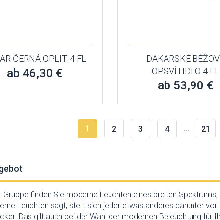
R ČERNÁ OP.LIT. 4 FL
DAKARSKÉ BÉŽOV
OP.SVÍTIDLO 4 FL
ab 46,30 €
ab 53,90 €
1
…
2
3
4
21
gebot
er Gruppe finden Sie moderne Leuchten eines breiten Spektrums,
ne Leuchten sagt, stellt sich jeder etwas anderes darunter vo
er. Das gilt auch bei der Wahl der modernen Beleuchtung für Ih