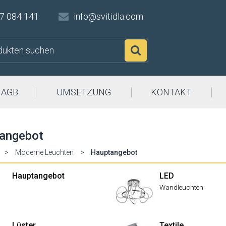
7 084 141
info@svitidla.com
Suchen
AGB
UMSETZUNG
KONTAKT
angebot
>
Moderne Leuchten
>
Hauptangebot
Hauptangebot
LED
Wandleuchten
Lüster
Textile