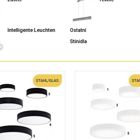
Intelligente Leuchten
Ostatní
Stínidla
STAHL/GLAS
STA