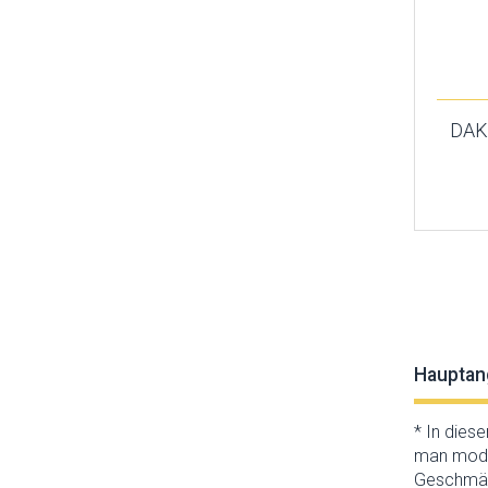
Reality
Rendl
Sigma
SLV
Sollux
DAKA
Spectrum
Temar
Thoro
TK Lighting
Top-light
Trio
Hauptan
* In dies
man moder
Geschmäck