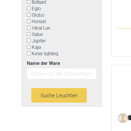
Brilliant
Eglo
Globo
Honsel
Ideal Lux
Italux
Jupiter
Kaja
Keter lighting
Led2
Name der Ware
Lucide
Luminex
Luxera
Max-light
Mi by Milagro
Suche Leuchten
Nowodvorski
OEM
Orion
Palnas
Prezent
Rabalux