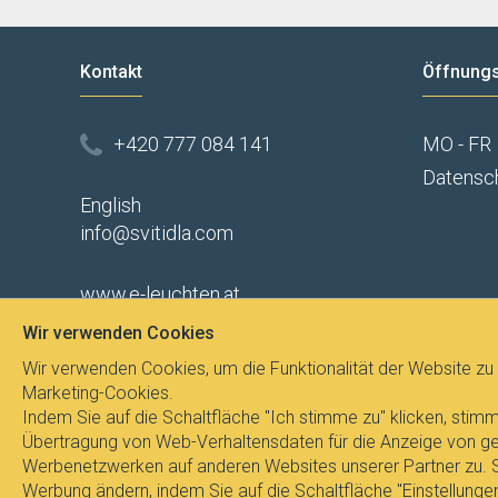
Kontakt
Öffnungs
+420 777 084 141
MO - FR
Datensc
English
info@svitidla.com
www.e-leuchten.at
Wir verwenden Cookies
Widerruf des Vertrags
Wir verwenden Cookies, um die Funktionalität der Website zu 
GDPR
Marketing-Cookies.
Indem Sie auf die Schaltfläche "Ich stimme zu" klicken, st
Übertragung von Web-Verhaltensdaten für die Anzeige von gez
Werbenetzwerken auf anderen Websites unserer Partner zu. Si
Alle Rechte vorbehalten © 2017
E-LEUCHTEN.A
Werbung ändern, indem Sie auf die Schaltfläche "Einstellungen