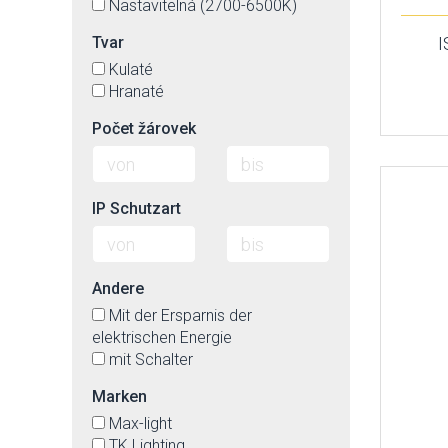
Nastavitelná (2700-6500K)
Tvar
Kulaté
Hranaté
Počet žárovek
IP Schutzart
Andere
Mit der Ersparnis der
elektrischen Energie
mit Schalter
Marken
Max-light
TK Lighting