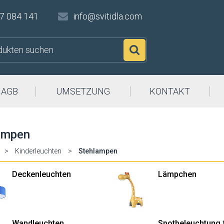
7 084 141
info@svitidla.com
Suchen
AGB
UMSETZUNG
KONTAKT
ampen
>
Kinderleuchten
>
Stehlampen
Deckenleuchten
Lämpchen
Wandleuchten
Spotbeleuchtung 