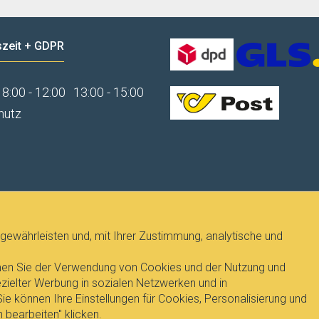
zeit + GDPR
8:00 - 12:00
13:00 - 15:00
hutz
gewährleisten und, mit Ihrer Zustimmung, analytische und
immen Sie der Verwendung von Cookies und der Nutzung und
ielter Werbung in sozialen Netzwerken und in
e können Ihre Einstellungen für Cookies, Personalisierung und
T
, Dipl.Ing. Pavel Janicek
 bearbeiten" klicken.