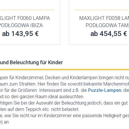
LIGHT F0060 LAMPA
MAXLIGHT F0058 L
PODŁOGOWA IBIZA
PODŁOGOWA TAM
ab 143,95 €
ab 454,55 €
und Beleuchtung für Kinder
pen für Kinderzimmer, Decken und Kinderlampen bringen nicht 
um zum Strahlen. Hier finden Sie sowohl bekannte Märchenmotive
r für die Größeren. Interessant sind z.B. die
Puzzle-Lampen
, d
d so den ganzen Raum ideal ausleuchten.
htigen Sie bei der Auswahl der Beleuchtung jedoch, dass ein gu
len auf dem Teppich etc. nicht belastet.
e, wie Sie nicht nur im Kinderzimmer eine passende Helligkeit g
) an.