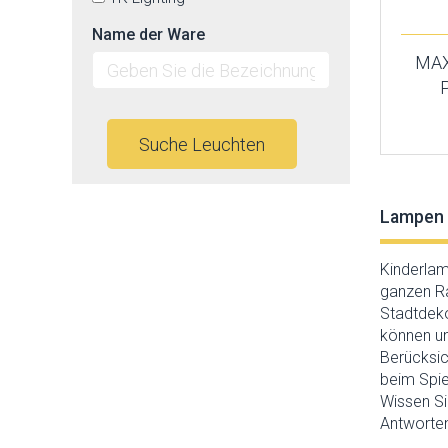
Name der Ware
MAX
Suche Leuchten
Lampen 
Kinderlam
ganzen Ra
Stadtdeko
können un
Berücksic
beim Spie
Wissen Si
Antworten