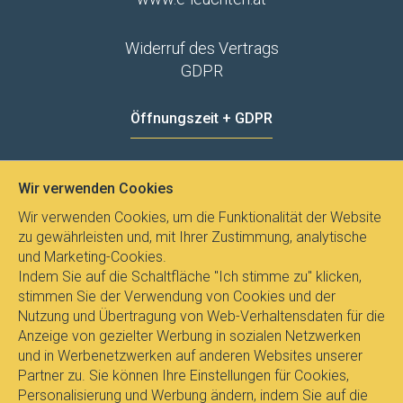
Widerruf des Vertrags
GDPR
Öffnungszeit + GDPR
MO - FR
8:00 - 12:00
13:00 - 15:00
Wir verwenden Cookies
Datenschutz
Wir verwenden Cookies, um die Funktionalität der Website
zu gewährleisten und, mit Ihrer Zustimmung, analytische
und Marketing-Cookies.
Indem Sie auf die Schaltfläche "Ich stimme zu" klicken,
stimmen Sie der Verwendung von Cookies und der
Nutzung und Übertragung von Web-Verhaltensdaten für die
Anzeige von gezielter Werbung in sozialen Netzwerken
und in Werbenetzwerken auf anderen Websites unserer
Partner zu. Sie können Ihre Einstellungen für Cookies,
Personalisierung und Werbung ändern, indem Sie auf die