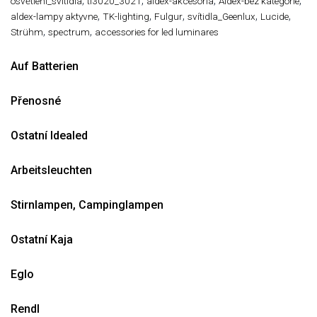
,
,
,
,
osvětlení_svitidla
tl3020_3021
aldex-akcesoria
Aldex-bez kategorie
,
,
,
,
,
aldex-lampy aktyvne
TK-lighting
Fulgur
svítidla_Geenlux
Lucide
,
,
Strühm
spectrum
accessories for led luminares
Auf Batterien
Přenosné
Ostatní Idealed
Arbeitsleuchten
Stirnlampen, Campinglampen
Ostatní Kaja
Eglo
Rendl