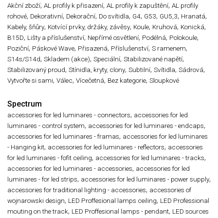
,
,
,
Akční zboží
AL profily k přisazení
AL profily k zapuštění
AL profily
,
,
,
,
,
,
,
,
rohové
Dekorativní
Dekorační
Do svítidla
G4
G53
GU5,3
Hranatá
,
,
,
,
,
Kabely, šňůry
Kotvící prvky, držáky, závěsy
Koule
Kruhová
Konická
,
,
,
,
,
B15D
Lišty a příslušenství
Nepřímé osvětlení
Podélná
Polokoule
,
,
,
,
,
Poziční
Páskové Wave
Přisazená
Příslušenství
S ramenem
,
,
,
,
S14s/S14d
Skladem (akce)
Speciální
Stabilizované napětí
,
,
,
,
,
Stabilizovaný proud
Stínidla, kryty, clony
Subtilní
Svítidla
Sádrová
,
,
,
,
Vytvořte si sami
Válec
Vícečetná
Bez kategorie
Sloupkové
Spectrum
,
accessories for led luminares - connectors
accessories for led
,
,
luminares - control system
accessories for led luminares - endcaps
,
accessories for led luminares - framas
accessories for led luminares
,
,
- Hanging kit
accessories for led luminares - reflectors
accessories
,
,
for led luminares - fofit ceiling
accessories for led luminares - tracks
,
accessories for led luminares - accessories
accessories for led
,
,
luminares - for led strips
accessories for led luminares - power supply
,
accessories for traditional lighting - accessories
accessories of
,
,
wojnarowski design
LED Proffesional lamps ceiling
LED Professional
,
,
mouting on the track
LED Proffesional lamps - pendant
LED sources