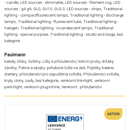
,
,
,
- candle
LED sources - dimmable
LED sources - filament cog
LED
,
,
,
,
sources - g4 g9
GLS
GU10, GU5,3
LED sources - strips
Traditional
,
lighting - compactfluorescent lamps
Traditional lighting - discharge
,
,
lamps
Traditional lighting - fluorescent tube
Traditional lighting -
,
,
halogen
Traditional lighting - incandescent lamps
Traditional
,
,
lighting - special purpose
Traditional lighting - studio and stage
bez
kategorie
Paulmann
,
,
,
kabely, šňůry
Svítilny
Lišty a příslušenství
kotvící prvky, držáky,
,
,
,
závěsy
Patice a spojky
pohybové čidla na zed
Pojistky, baterie,
,
,
startery
přislušenství pro zapuštěná svítidla
Příslušenství svítidla,
,
,
,
,
kryty, clony
sady
bez kategorie
venkovní link+light
venkovní
,
,
park+light
venkovni plug+shine
Venkovní , příslušenství
AKTION