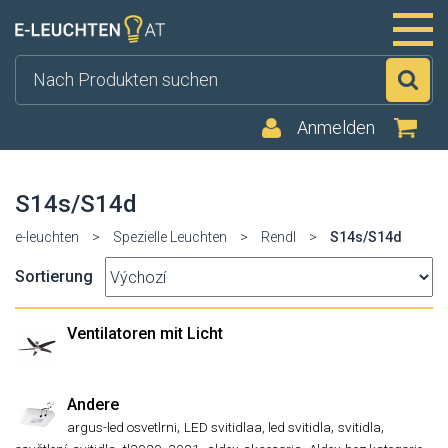
Su
Anmelden
S14s/S14d
e-leuchten
>
Spezielle Leuchten
>
Rendl
>
S14s/S14d
Sortierung
Ventilatoren mit Licht
Andere
,
,
,
argus-led osvetlrni
LED svitidlaa, led svitidla
svitidla