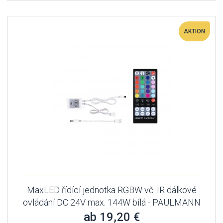
AKTION
MaxLED řídící jednotka RGBW vč. IR dálkové
ovládání DC 24V max. 144W bílá - PAULMANN
ab 19,20 €