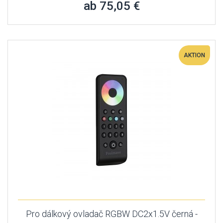
ab 75,05 €
AKTION
Pro dálkový ovladač RGBW DC2x1.5V černá -