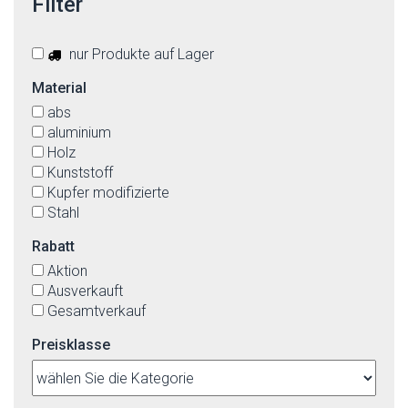
Filter
nur Produkte auf Lager
Material
abs
aluminium
Holz
Kunststoff
Kupfer modifizierte
Stahl
Rabatt
Aktion
Ausverkauft
Gesamtverkauf
Preisklasse