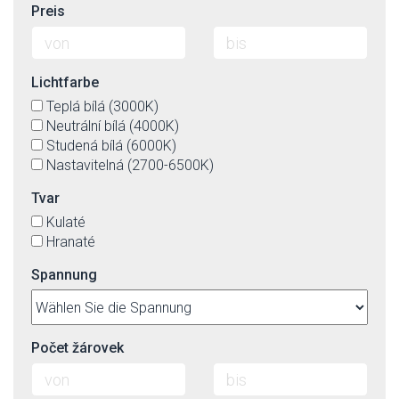
Preis
Lichtfarbe
Teplá bílá (3000K)
Neutrální bílá (4000K)
Studená bílá (6000K)
Nastavitelná (2700-6500K)
Tvar
Kulaté
Hranaté
Spannung
Počet žárovek