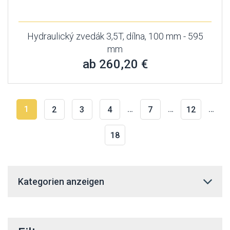
Hydraulický zvedák 3,5T, dílna, 100 mm - 595
mm
ab 260,20 €
1
…
…
…
2
3
4
7
12
18
Kategorien anzeigen