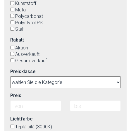
Kunststoff
Metall
Polycarbonat
Polystyrol PS
Stahl
Rabatt
Aktion
Ausverkauft
Gesamtverkauf
Preisklasse
Preis
Lichtfarbe
Teplá bílá (3000K)