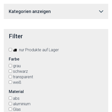
Kategorien anzeigen
Filter
nur Produkte auf Lager
Farbe
grau
schwarz
transparent
weiß
Material
abs
aluminium
Glas