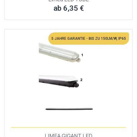
ab 6,35 €
5 JAHRE GARANTIE - BIS ZU 150LM/W, IP65
LIMEA GIGANT LED