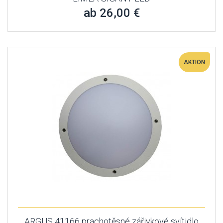
ab 26,00 €
AKTION
ARGUS 41166 prachotěsné zářivkové svítidlo