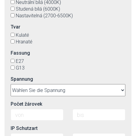
Neutrální bílá (4000K)
Studená bílá (6000K)
Nastavitelná (2700-6500K)
Tvar
Kulaté
Hranaté
Fassung
E27
G13
Spannung
Počet žárovek
IP Schutzart