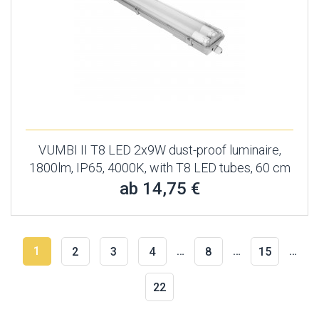
VUMBI II T8 LED 2x9W dust-proof luminaire,
1800lm, IP65, 4000K, with T8 LED tubes, 60 cm
ab 14,75 €
1
…
…
…
2
3
4
8
15
22