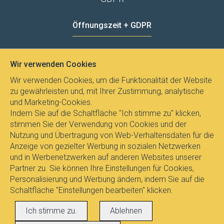
Öffnungszeit + GDPR
MO - FR
8:00 - 12:00
13:00 - 15:00
Wir verwenden Cookies
Datenschutz
Wir verwenden Cookies, um die Funktionalität der Website
zu gewährleisten und, mit Ihrer Zustimmung, analytische
und Marketing-Cookies.
Indem Sie auf die Schaltfläche "Ich stimme zu" klicken,
stimmen Sie der Verwendung von Cookies und der
Nutzung und Übertragung von Web-Verhaltensdaten für die
Anzeige von gezielter Werbung in sozialen Netzwerken
und in Werbenetzwerken auf anderen Websites unserer
Partner zu. Sie können Ihre Einstellungen für Cookies,
Personalisierung und Werbung ändern, indem Sie auf die
Schaltfläche "Einstellungen bearbeiten" klicken.
Alle Rechte vorbehalten © 2017
E-
Ich stimme zu.
Ablehnen
LEUCHTEN.AT
, Dipl.Ing. Pavel Janicek