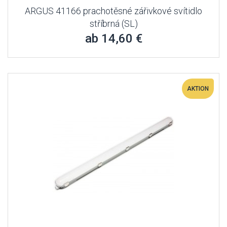
ARGUS 41166 prachotěsné zářivkové svítidlo
stříbrná (SL)
ab 14,60 €
AKTION