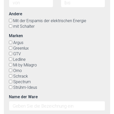
Andere
Mit der Ersparnis der elektrischen Energie
mit Schalter
Marken
Argus
Greenlux
GTV
Ledline
Mi by Milagro
Orno
Schrack
Spectrum
Strühm-Ideus
Name der Ware