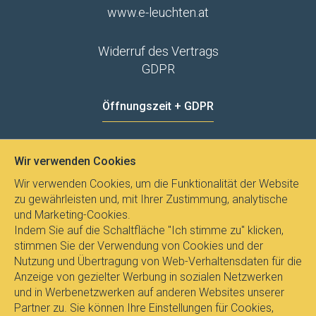
www.e-leuchten.at
Widerruf des Vertrags
GDPR
Öffnungszeit + GDPR
MO - FR
8:00 - 12:00
13:00 - 15:00
Wir verwenden Cookies
Datenschutz
Wir verwenden Cookies, um die Funktionalität der Website
zu gewährleisten und, mit Ihrer Zustimmung, analytische
und Marketing-Cookies.
Indem Sie auf die Schaltfläche "Ich stimme zu" klicken,
stimmen Sie der Verwendung von Cookies und der
Nutzung und Übertragung von Web-Verhaltensdaten für die
Anzeige von gezielter Werbung in sozialen Netzwerken
und in Werbenetzwerken auf anderen Websites unserer
Partner zu. Sie können Ihre Einstellungen für Cookies,