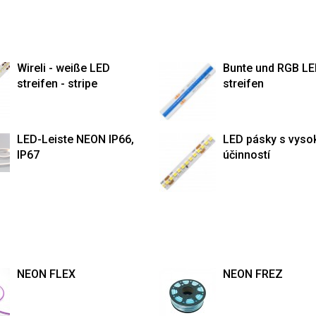
Wireli - weiße LED
Bunte und RGB L
streifen - stripe
streifen
LED-Leiste NEON IP66,
LED pásky s vyso
IP67
účinností
NEON FLEX
NEON FREZ