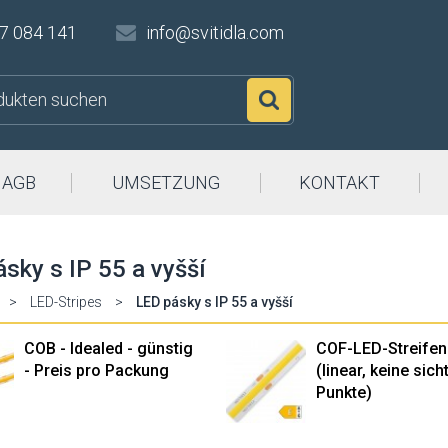
7 084 141
info@svitidla.com
Suchen
AGB
UMSETZUNG
KONTAKT
sky s IP 55 a vyšší
>
LED-Stripes
>
LED pásky s IP 55 a vyšší
COB - Idealed - günstig
COF-LED-Streifen
- Preis pro Packung
(linear, keine sic
Punkte)