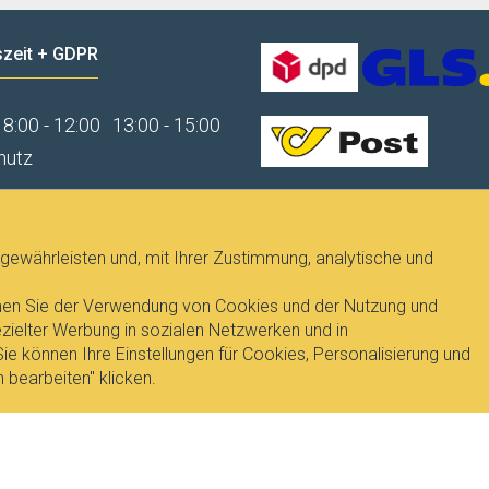
zeit + GDPR
8:00 - 12:00
13:00 - 15:00
hutz
gewährleisten und, mit Ihrer Zustimmung, analytische und
immen Sie der Verwendung von Cookies und der Nutzung und
ielter Werbung in sozialen Netzwerken und in
e können Ihre Einstellungen für Cookies, Personalisierung und
 bearbeiten" klicken.
T
, Dipl.Ing. Pavel Janicek