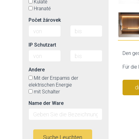
Kulaté
Hranaté
Počet žárovek
IP Schutzart
Den ges
Für die
Andere
Mit der Ersparnis der
elektrischen Energie
d
mit Schalter
Name der Ware
Suche Leuchten