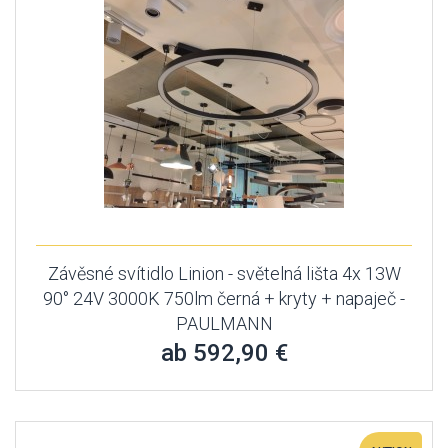
Závěsné svítidlo Linion - světelná lišta 4x 13W
90° 24V 3000K 750lm černá + kryty + napaječ -
PAULMANN
ab 592,90 €