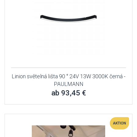
Linion světelná lišta 90 ° 24V 13W 3000K černá -
PAULMANN
ab 93,45 €
AKTION