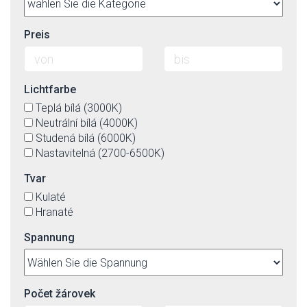
Preis
Lichtfarbe
Teplá bílá (3000K)
Neutrální bílá (4000K)
Studená bílá (6000K)
Nastavitelná (2700-6500K)
Tvar
Kulaté
Hranaté
Spannung
Počet žárovek