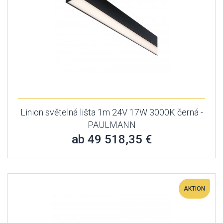
Linion světelná lišta 1m 24V 17W 3000K černá -
PAULMANN
ab 49 518,35 €
AKTION