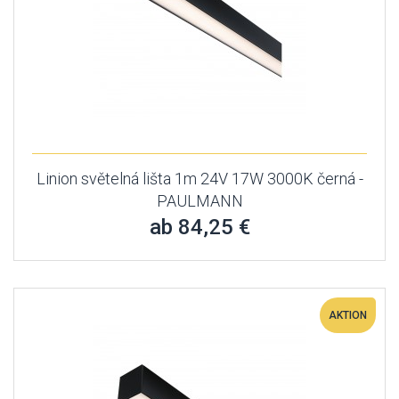
Linion světelná lišta 1m 24V 17W 3000K černá -
PAULMANN
ab 84,25 €
AKTION