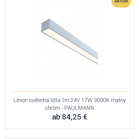
AKTION
Linion světelná lišta 1m 24V 17W 3000K matný
chrom - PAULMANN
ab 84,25 €