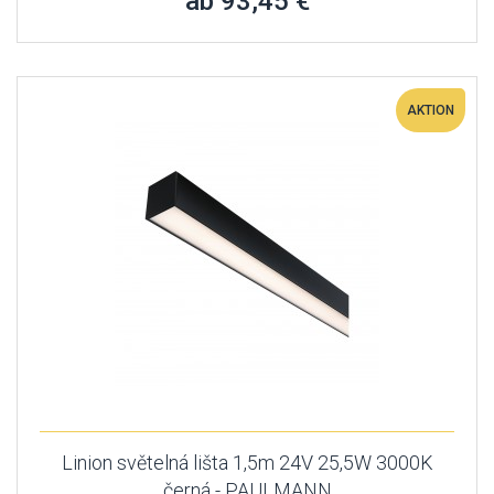
ab 93,45 €
AKTION
Linion světelná lišta 1,5m 24V 25,5W 3000K
černá - PAULMANN