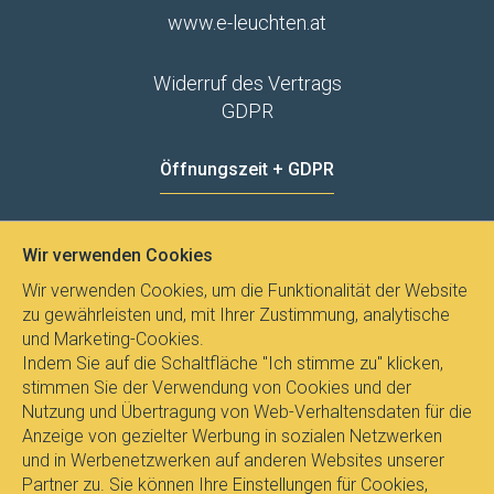
www.e-leuchten.at
Widerruf des Vertrags
GDPR
Öffnungszeit + GDPR
MO - FR
8:00 - 12:00
13:00 - 15:00
Wir verwenden Cookies
Datenschutz
Wir verwenden Cookies, um die Funktionalität der Website
zu gewährleisten und, mit Ihrer Zustimmung, analytische
und Marketing-Cookies.
Indem Sie auf die Schaltfläche "Ich stimme zu" klicken,
stimmen Sie der Verwendung von Cookies und der
Nutzung und Übertragung von Web-Verhaltensdaten für die
Anzeige von gezielter Werbung in sozialen Netzwerken
und in Werbenetzwerken auf anderen Websites unserer
Partner zu. Sie können Ihre Einstellungen für Cookies,