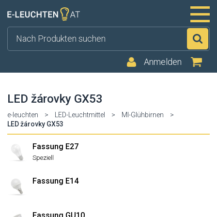
Su
Anmelden
LED žárovky GX53
e-leuchten
>
LED-Leuchtmittel
>
MI-Glühbirnen
>
LED žárovky GX53
Fassung E27
Speziell
Fassung E14
Fassung GU10