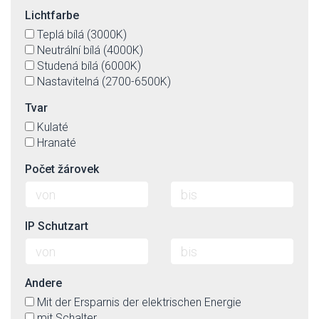
Lichtfarbe
Teplá bílá (3000K)
Neutrální bílá (4000K)
Studená bílá (6000K)
Nastavitelná (2700-6500K)
Tvar
Kulaté
Hranaté
Počet žárovek
IP Schutzart
Andere
Mit der Ersparnis der elektrischen Energie
mit Schalter