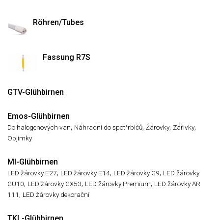
Röhren/Tubes
Fassung R7S
GTV-Glühbirnen
Emos-Glühbirnen
,
,
,
,
Do halogenových van
Náhradní do spotřrbičů
Žárovky
Zářivky
Objímky
MI-Glühbirnen
,
,
,
LED žárovky E27
LED žárovky E14
LED žárovky G9
LED žárovky
,
,
,
GU10
LED žárovky GX53
LED žárovky Premium
LED žárovky AR
,
111
LED žárovky dekorační
TKL-Glühbirnen