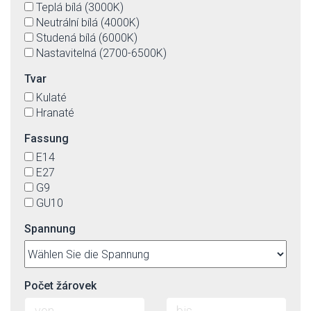
Teplá bílá (3000K)
Neutrální bílá (4000K)
Studená bílá (6000K)
Nastavitelná (2700-6500K)
Tvar
Kulaté
Hranaté
Fassung
E14
E27
G9
GU10
Spannung
Počet žárovek