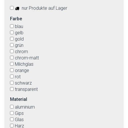
nur Produkte auf Lager
Farbe
blau
gelb
gold
grün
chrom
chrom-matt
Milchglas
orange
rot
schwarz
transparent
weiß
Material
aluminium
Gips
Glas
Harz