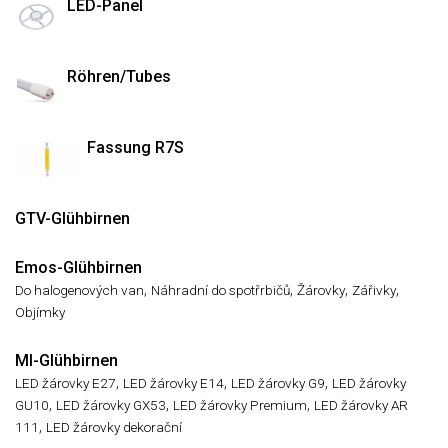
LED-Panel
Röhren/Tubes
Fassung R7S
GTV-Glühbirnen
Emos-Glühbirnen
,
,
,
,
Do halogenových van
Náhradní do spotřrbičů
Žárovky
Zářivky
Objímky
MI-Glühbirnen
,
,
,
LED žárovky E27
LED žárovky E14
LED žárovky G9
LED žárovky
,
,
,
GU10
LED žárovky GX53
LED žárovky Premium
LED žárovky AR
,
111
LED žárovky dekorační