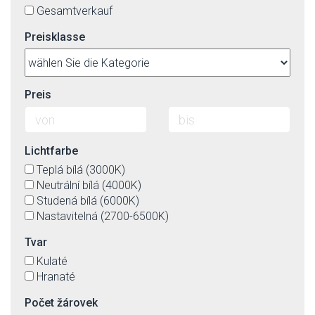
Gesamtverkauf
Preisklasse
Preis
Lichtfarbe
Teplá bílá (3000K)
Neutrální bílá (4000K)
Studená bílá (6000K)
Nastavitelná (2700-6500K)
Tvar
Kulaté
Hranaté
Počet žárovek