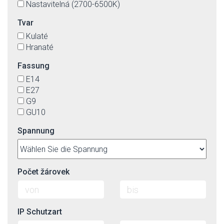
Nastavitelná (2700-6500K)
Tvar
Kulaté
Hranaté
Fassung
E14
E27
G9
GU10
Spannung
Počet žárovek
IP Schutzart