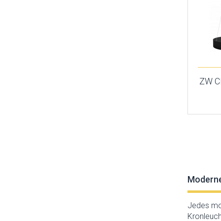
Orno
Palnas
Paulmann
Prezent
Rabalux
Reality
Rendl
Sigma
ZW C
Sollux
Spectrum
Strühm-Ideus
Temar
Thoro
TK Lighting
Top-light
Trio
Moderne
Jedes mod
Kronleuch