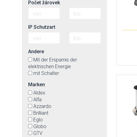
Počet žárovek
weiß-matt
wenge
IP Schutzart
Andere
Mit der Ersparnis der
elektrischen Energie
mit Schalter
Marken
Aldex
Alfa
Azzardo
Brilliant
Eglo
Globo
GTV