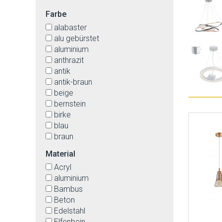
Farbe
alabaster
alu gebürstet
aluminium
anthrazit
antik
antik-braun
beige
bernstein
birke
blau
braun
bronzefarbig
Material
buche
Acryl
Cappuccino
aluminium
cremefarben
Bambus
eiche
Beton
gelb
Edelstahl
gold
Elfenbein