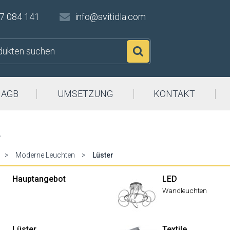
7 084 141
info@svitidla.com
Suchen
AGB
UMSETZUNG
KONTAKT
r
>
Moderne Leuchten
>
Lüster
Hauptangebot
LED
Wandleuchten
Lüster
Textile