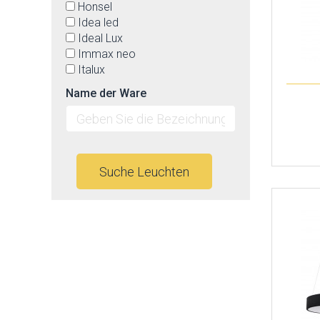
Honsel
Idea led
Ideal Lux
Immax neo
Italux
Jupiter
Name der Ware
Kaja
Keter lighting
Lampex
Led2
Ledline
Suche Leuchten
Lucide
Luminex
Luxera
Markslöjd
Max-light
Mi by Milagro
Nordlux
Nowodvorski
Orion