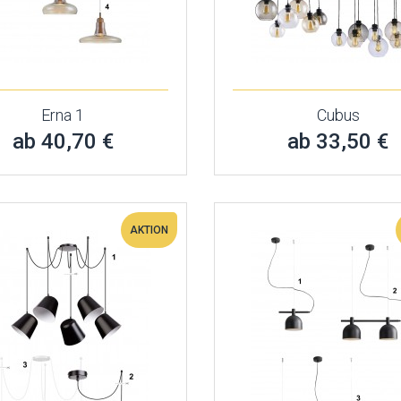
Erna 1
Cubus
ab 40,70 €
ab 33,50 €
AKTION