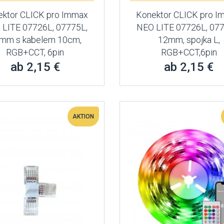
ktor CLICK pro Immax
Konektor CLICK pro 
 LITE 07726L, 07775L,
NEO LITE 07726L, 077
mm s kabelem 10cm,
12mm, spojka L,
RGB+CCT, 6pin
RGB+CCT,6pin
ab 2,15 €
ab 2,15 €
AKTION