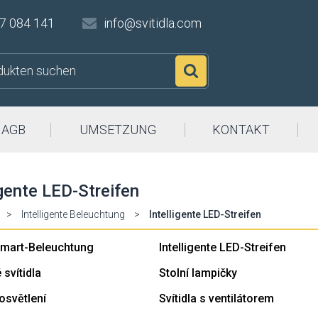
7 084 141
info@svitidla.com
Suchen
AGB
UMSETZUNG
KONTAKT
igente LED-Streifen
>
Intelligente Beleuchtung
>
Intelligente LED-Streifen
mart-Beleuchtung
Intelligente LED-Streifen
svítidla
Stolní lampičky
 osvětlení
Svítidla s ventilátorem