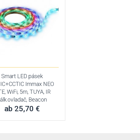
Smart LED pásek
IC+CCTIC Immax NEO
TE, WiFi, 5m, TUYA, IR
álk.ovladač, Beacon
ab 25,70 €