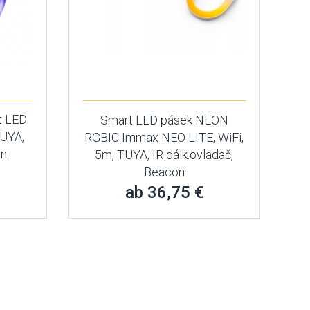
t LED
Smart LED pásek NEON
TUYA,
RGBIC Immax NEO LITE, WiFi,
on
5m, TUYA, IR dálk.ovladač,
Beacon
ab 36,75 €