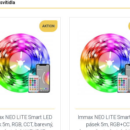
vítidla
AKTION
x NEO LITE Smart LED
Immax NEO LITE Smar
 5m, RGB, CCT, barevný,
pásek 5m, RGB+CC