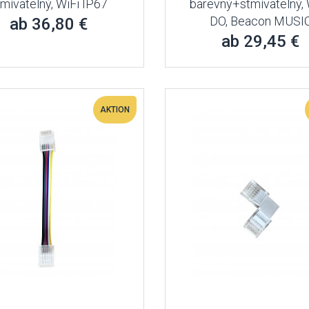
tmívatelný, WiFi IP67
barevný+stmívatelný, 
DO, Beacon MUSI
ab 36,80 €
ab 29,45 €
AKTION