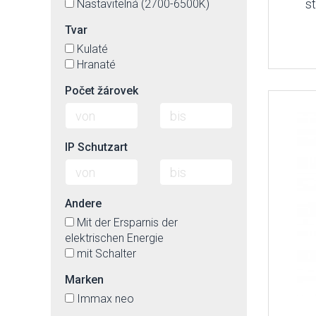
s
Nastavitelná (2700-6500K)
Tvar
Kulaté
Hranaté
Počet žárovek
IP Schutzart
Andere
Mit der Ersparnis der
elektrischen Energie
mit Schalter
Marken
Immax neo