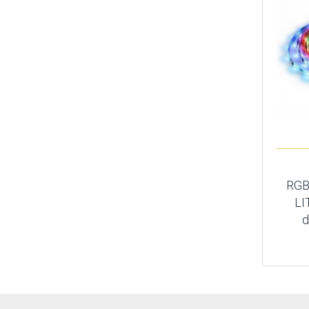
RGB
LI
d