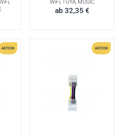
WiFi,
WiFi, TUYA, MUSIC
C
ab 32,35 €
AKTION
AKTION