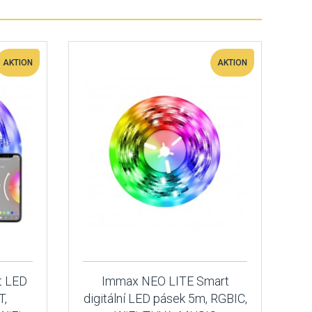
AKTION
AKTION
t LED
Immax NEO LITE Smart
T,
digitální LED pásek 5m, RGBIC,