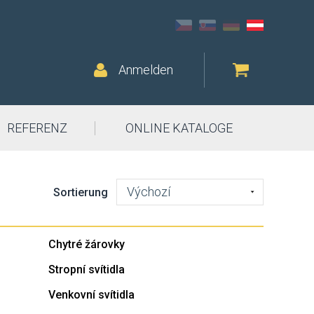
Anmelden
REFERENZ
ONLINE KATALOGE
Výchozí
Sortierung
Chytré žárovky
Stropní svítidla
Venkovní svítidla