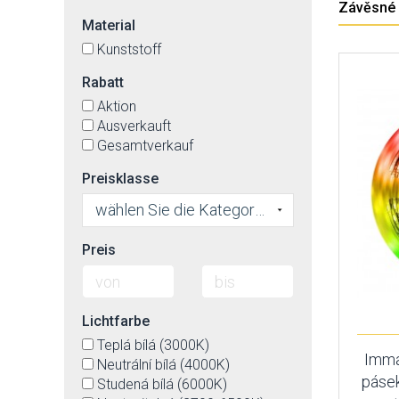
Závěsné s
Material
Kunststoff
Rabatt
Aktion
Ausverkauft
Gesamtverkauf
Preisklasse
wählen Sie die Kategorie
Preis
Lichtfarbe
Teplá bílá (3000K)
Imma
Neutrální bílá (4000K)
pásek
Studená bílá (6000K)