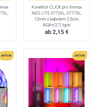
Immax
Konektor CLICK pro Immax
75L,
NEO LITE 07726L, 07775L,
12mm s kabelem 2,5cm,
RGB+CCT, 6pin
ab 2,15 €
AKTION
AKTION