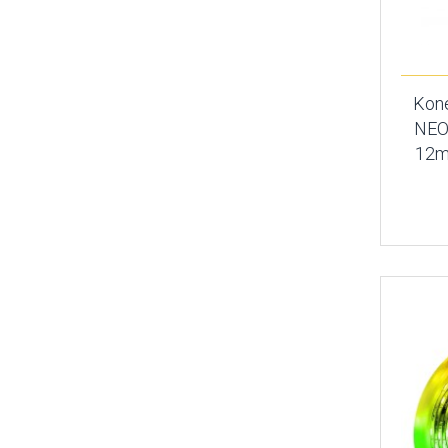
Kone
NEO
12m