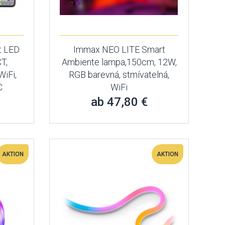
t LED
Immax NEO LITE Smart
T,
Ambiente lampa,150cm, 12W,
WiFi,
RGB barevná, stmívatelná,
C
WiFi
ab 47,80 €
AKTION
AKTION