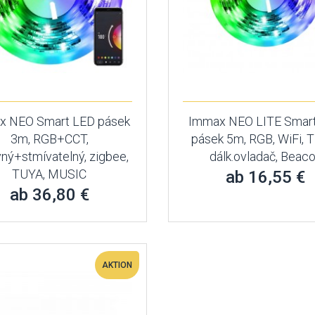
x NEO Smart LED pásek
Immax NEO LITE Smar
3m, RGB+CCT,
pásek 5m, RGB, WiFi, 
ný+stmívatelný, zigbee,
dálk.ovladač, Beac
TUYA, MUSIC
ab 16,55 €
ab 36,80 €
AKTION