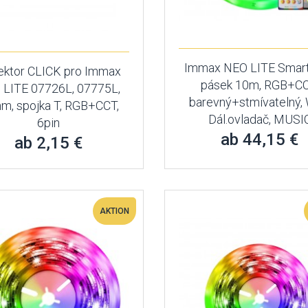
Immax NEO LITE Smar
ktor CLICK pro Immax
pásek 10m, RGB+CC
 LITE 07726L, 07775L,
barevný+stmívatelný, 
m, spojka T, RGB+CCT,
Dál.ovladač, MUSI
6pin
ab 44,15 €
ab 2,15 €
AKTION