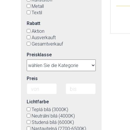
Metall
Textil
Rabatt
Aktion
Ausverkauft
Gesamtverkauf
Preisklasse
Preis
Lichtfarbe
Teplá bílá (3000K)
Neutrální bílá (4000K)
Studená bílá (6000K)
Nastavitelná (2700-6500K)