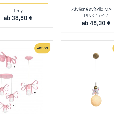
Závěsné svítidlo M
Tedy
PINK 1xE27
ab 38,80 €
ab 48,30 €
AKTION