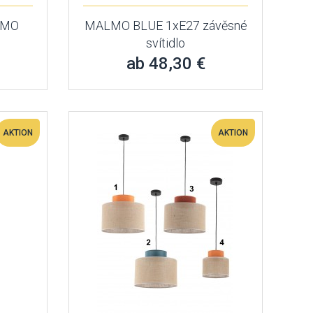
ALMO
MALMO BLUE 1xE27 závěsné
svítidlo
ab 48,30 €
AKTION
AKTION