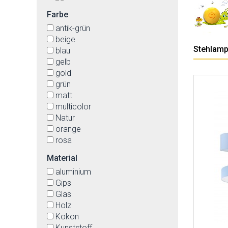
Farbe
antik-grün
beige
Stehlam
blau
gelb
gold
grün
matt
multicolor
Natur
orange
rosa
rostfarben
Material
rot
aluminium
schwarz
Gips
stahl
Glas
weiß
Holz
Kokon
Kunststoff