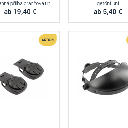
nná přilba oranžová uni
getönt uni
ab 19,40 €
ab 5,40 €
AKTION