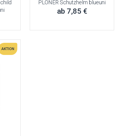
child
PLONER Schutzhelm blueuni
ni
ab 7,85 €
AKTION