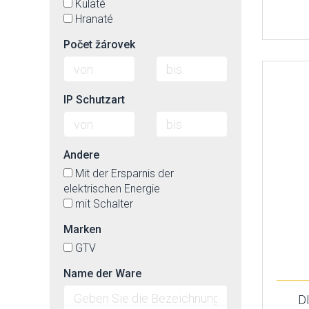
Kulaté
Hranaté
Počet žárovek
IP Schutzart
Andere
Mit der Ersparnis der
elektrischen Energie
mit Schalter
Marken
GTV
Name der Ware
D