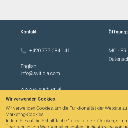
Kontakt
Öffnungs
+420 777 084 141
MO - FR
Datensc
English
info@svitidla.com
www.e-leuchten.at
Wir verwenden Cookies
Widerruf des Vertrags
Wir verwenden Cookies, um die Funktionalität der Website zu 
GDPR
Marketing-Cookies.
Indem Sie auf die Schaltfläche "Ich stimme zu" klicken, st
Übertragung von Web-Verhaltensdaten für die Anzeige von gez