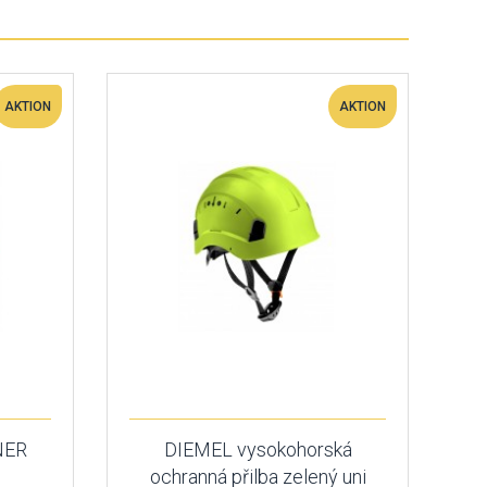
AKTION
AKTION
NER
DIEMEL vysokohorská
ochranná přilba zelený uni