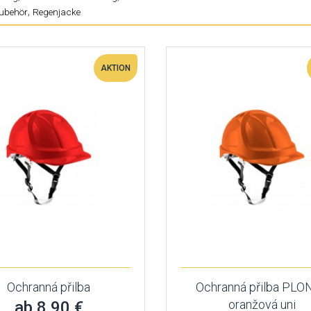
,
ubehör
Regenjacke
AKTION
Ochranná přilba
Ochranná přilba PLO
oranžová uni
ab 8,90 €