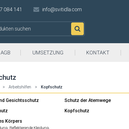
7 084 141
info@svitidla.com
Suchen
AGB
UMSETZUNG
KONTAKT
chutz
>
Arbeitshilfen
>
Kopfschutz
nd Gesichtsschutz
Schutz der Atemwege
hutz
Kopfschutz
es Körpers
,
,
dung
Reflektierende Kleidung