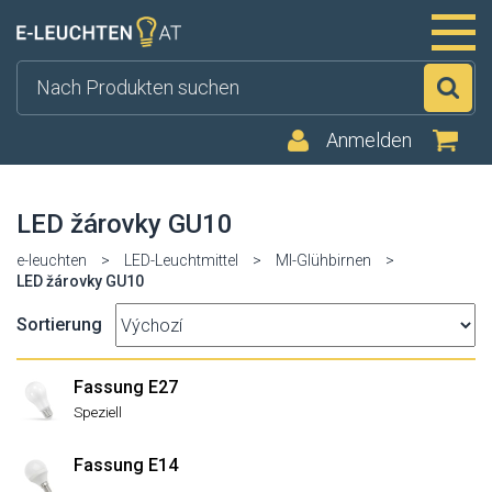
Su
Anmelden
LED žárovky GU10
e-leuchten
>
LED-Leuchtmittel
>
MI-Glühbirnen
>
LED žárovky GU10
Sortierung
Fassung E27
Speziell
Fassung E14