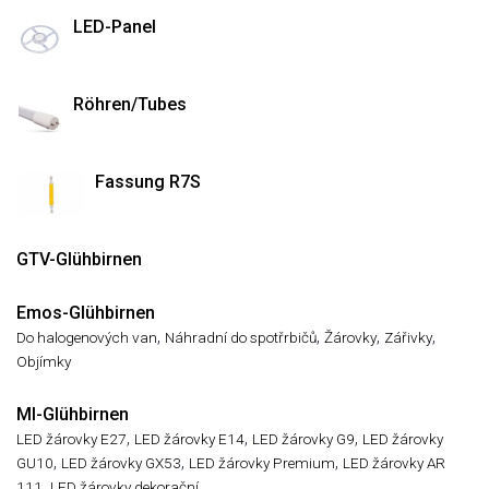
LED-Panel
Röhren/Tubes
Fassung R7S
GTV-Glühbirnen
Emos-Glühbirnen
,
,
,
,
Do halogenových van
Náhradní do spotřrbičů
Žárovky
Zářivky
Objímky
MI-Glühbirnen
,
,
,
LED žárovky E27
LED žárovky E14
LED žárovky G9
LED žárovky
,
,
,
GU10
LED žárovky GX53
LED žárovky Premium
LED žárovky AR
,
111
LED žárovky dekorační