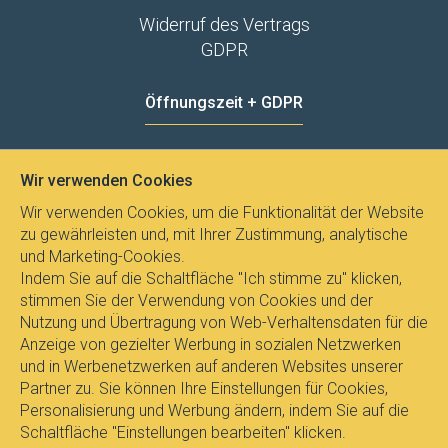
Widerruf des Vertrags
GDPR
Öffnungszeit + GDPR
MO - FR
8:00 - 12:00
13:00 - 15:00
Wir verwenden Cookies
Datenschutz
Wir verwenden Cookies, um die Funktionalität der Website
zu gewährleisten und, mit Ihrer Zustimmung, analytische
und Marketing-Cookies.
Indem Sie auf die Schaltfläche "Ich stimme zu" klicken,
stimmen Sie der Verwendung von Cookies und der
Nutzung und Übertragung von Web-Verhaltensdaten für die
Anzeige von gezielter Werbung in sozialen Netzwerken
und in Werbenetzwerken auf anderen Websites unserer
Partner zu. Sie können Ihre Einstellungen für Cookies,
Personalisierung und Werbung ändern, indem Sie auf die
Schaltfläche "Einstellungen bearbeiten" klicken.