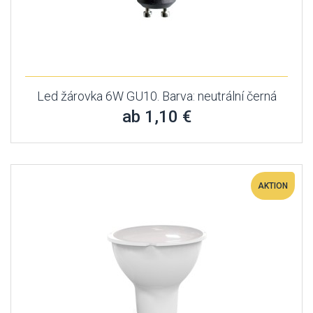
Led žárovka 6W GU10. Barva: neutrální černá
ab 1,10 €
AKTION