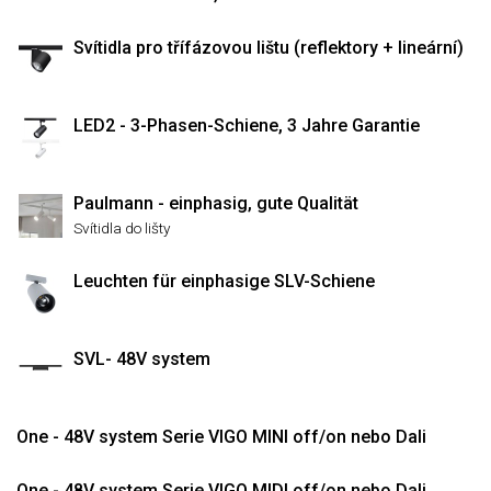
Svítidla pro třífázovou lištu (reflektory + lineární)
LED2 - 3-Phasen-Schiene, 3 Jahre Garantie
Paulmann - einphasig, gute Qualität
Svítidla do lišty
Leuchten für einphasige SLV-Schiene
SVL- 48V system
One - 48V system Serie VIGO MINI off/on nebo Dali
One - 48V system Serie VIGO MIDI off/on nebo Dali