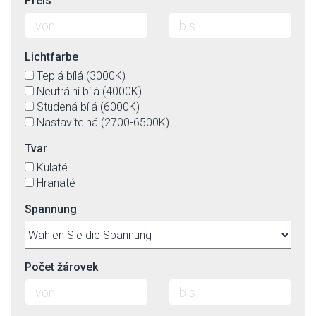
Preis
Lichtfarbe
Teplá bílá (3000K)
Neutrální bílá (4000K)
Studená bílá (6000K)
Nastavitelná (2700-6500K)
Tvar
Kulaté
Hranaté
Spannung
Počet žárovek