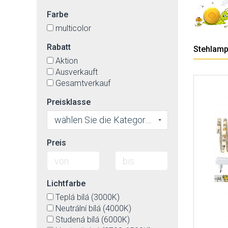
Farbe
multicolor
Rabatt
Stehlam
Aktion
Ausverkauft
Gesamtverkauf
Preisklasse
wählen Sie die Kategorie
Preis
Lichtfarbe
Teplá bílá (3000K)
Neutrální bílá (4000K)
Studená bílá (6000K)