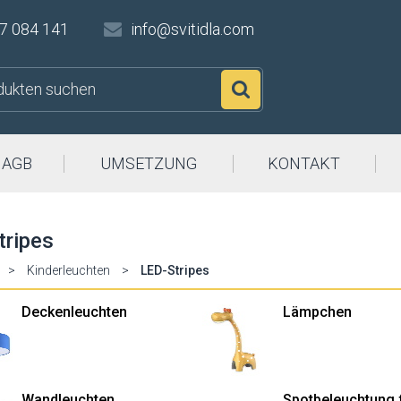
7 084 141
info@svitidla.com
Suchen
AGB
UMSETZUNG
KONTAKT
tripes
>
Kinderleuchten
>
LED-Stripes
Deckenleuchten
Lämpchen
Wandleuchten
Spotbeleuchtung 