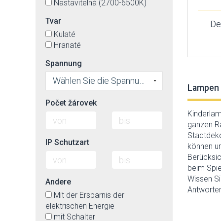
Nastavitelná (2700-6500K)
Tvar
De
Kulaté
Hranaté
Spannung
Wählen Sie die Spannung
Lampen 
Počet žárovek
Kinderlam
ganzen Ra
Stadtdeko
IP Schutzart
können un
Berücksic
beim Spie
Wissen Si
Andere
Antworten
Mit der Ersparnis der
elektrischen Energie
mit Schalter