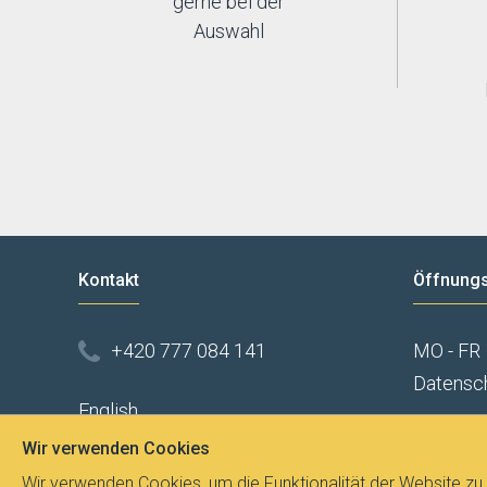
gerne bei der
Auswahl
Kontakt
Öffnungs
+420 777 084 141
MO - FR
Datensc
English
info@svitidla.com
Wir verwenden Cookies
Wir verwenden Cookies, um die Funktionalität der Website zu 