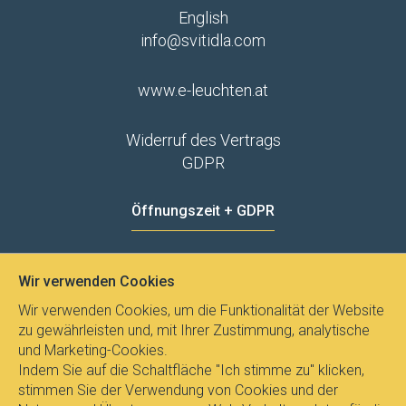
English
info@svitidla.com
www.e-leuchten.at
Widerruf des Vertrags
GDPR
Öffnungszeit + GDPR
MO - FR
8:00 - 12:00
13:00 - 15:00
Wir verwenden Cookies
Datenschutz
Wir verwenden Cookies, um die Funktionalität der Website
zu gewährleisten und, mit Ihrer Zustimmung, analytische
und Marketing-Cookies.
Indem Sie auf die Schaltfläche "Ich stimme zu" klicken,
stimmen Sie der Verwendung von Cookies und der