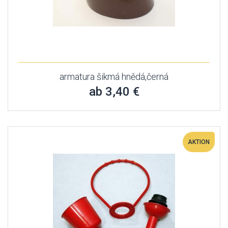
armatura šikmá hnědá,černá
ab 3,40 €
AKTION