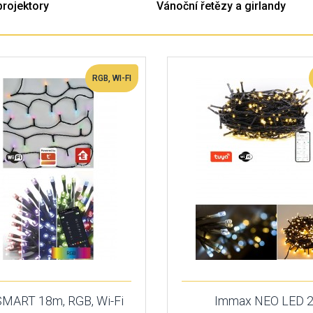
projektory
Vánoční řetězy a girlandy
RGB, WI-FI
MART 18m, RGB, Wi-Fi
Immax NEO LED 