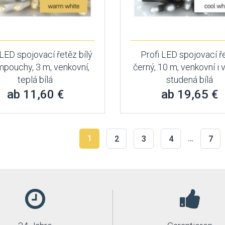
 LED spojovací řetěz bílý
Profi LED spojovací ř
mpouchy, 3 m, venkovní,
černý, 10 m, venkovní i v
teplá bílá
studená bílá
ab 11,60 €
ab 19,65 €
1
…
2
3
4
7