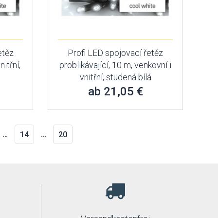
etěz
Profi LED spojovací řetěz
nitřní,
problikávající, 10 m, venkovní i
vnitřní, studená bílá
ab 21,05 €
…
…
14
20