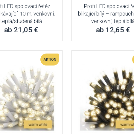
fi LED spojovací řetěz
Profi LED spojovací ř
ikávající, 10 m, venkovní,
blikající bílý – rampouch
teplá/studená bílá
venkovní, teplá bíl
ab 21,05 €
ab 12,65 €
AKTION