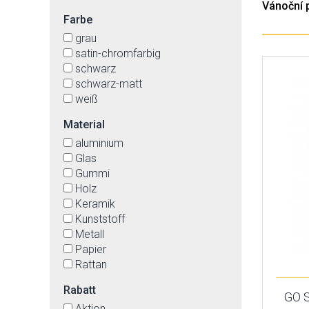
Vánoční 
Farbe
grau
satin-chromfarbig
schwarz
schwarz-matt
weiß
Material
aluminium
Glas
Gummi
Holz
Keramik
Kunststoff
Metall
Papier
Rattan
Rabatt
GO S
Aktion