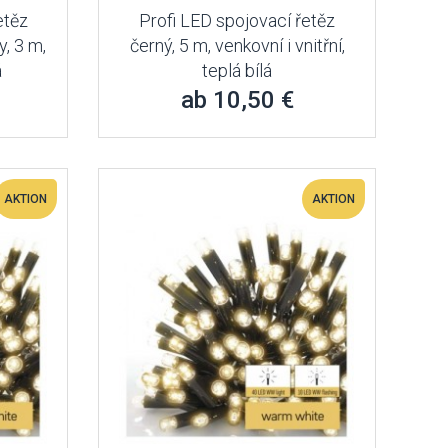
etěz
Profi LED spojovací řetěz
y, 3 m,
černý, 5 m, venkovní i vnitřní,
á
teplá bílá
ab 10,50 €
AKTION
AKTION