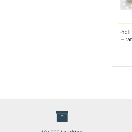
Profi
– ra