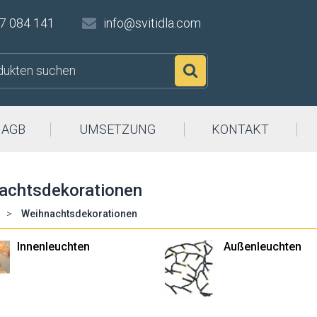
7 084 141
info@svitidla.com
Suchen
AGB
UMSETZUNG
KONTAKT
achtsdekorationen
>
Weihnachtsdekorationen
Innenleuchten
Außenleuchten