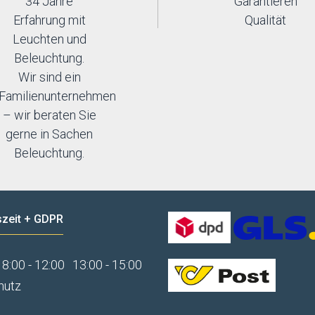
34 Jahre
Garantieren
Erfahrung mit
Qualität
Leuchten und
Beleuchtung.
Wir sind ein
Familienunternehmen
– wir beraten Sie
gerne in Sachen
Beleuchtung.
zeit + GDPR
8:00 - 12:00
13:00 - 15:00
hutz