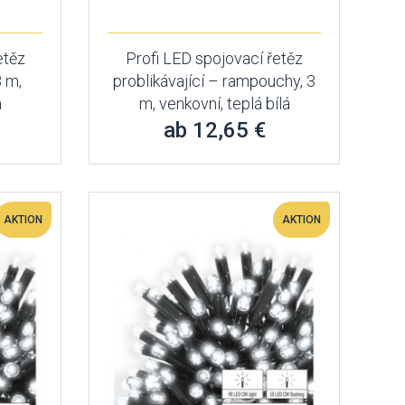
etěz
Profi LED spojovací řetěz
 m,
problikávající – rampouchy, 3
á
m, venkovní, teplá bílá
ab 12,65 €
AKTION
AKTION