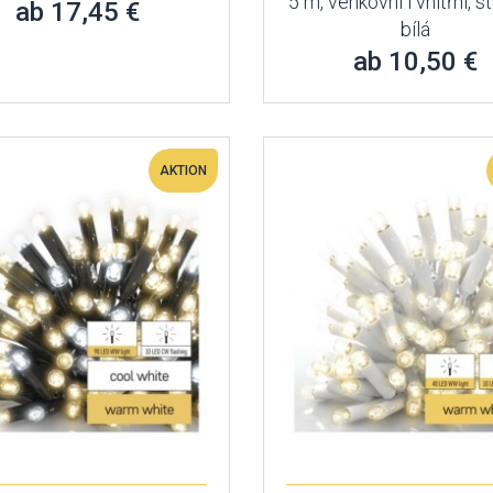
5 m, venkovní i vnitřní, 
ab 17,45 €
bílá
ab 10,50 €
AKTION