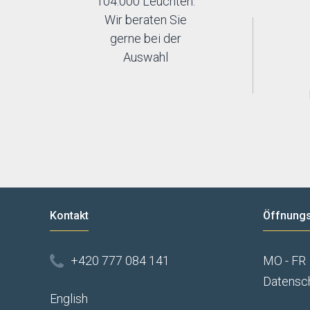
104.000 Leuchten.
Wir beraten Sie
gerne bei der
Auswahl
Kontakt
Öffnungs
+420 777 084 141
MO - FR
Datensc
English