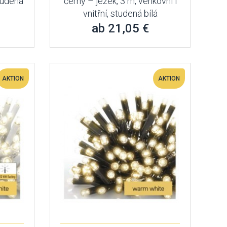
studená
černý – ježek, 3 m, venkovní i
vnitřní, studená bílá
ab 21,05 €
AKTION
AKTION