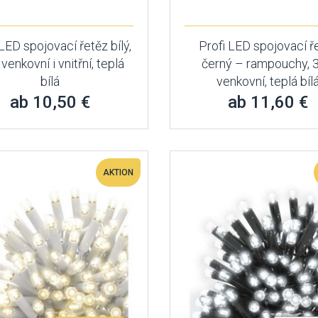
 LED spojovací řetěz bílý,
Profi LED spojovací ř
 venkovní i vnitřní, teplá
černý – rampouchy, 3
bílá
venkovní, teplá bíl
ab 10,50 €
ab 11,60 €
AKTION