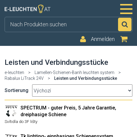
Su
Anmelden
Leisten und Verbindungsstücke
e-leuchten
>
Lamellen-Schienen-Banh leuchten system
>
Rabalux LiTrack 24V
>
Leisten und Verbindungsstücke
Sortierung
SPECTRUM - guter Preis, 5 Jahre Garantie,
dreiphasige Schiene
Svítidla do 3F lišty
Tk lighting- einphasiges Schienensystem