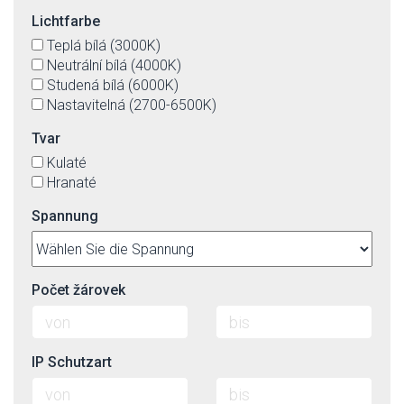
Lichtfarbe
Teplá bílá (3000K)
Neutrální bílá (4000K)
Studená bílá (6000K)
Nastavitelná (2700-6500K)
Tvar
Kulaté
Hranaté
Spannung
Počet žárovek
IP Schutzart