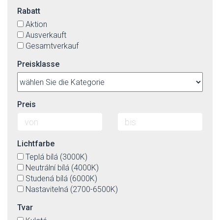
Metall
verschiedene Farben
Rabatt
Polycarbonat
violett
Aktion
polypropylene
weiß
Ausverkauft
Polystyrol PS
Gesamtverkauf
Stahl
Textil
Preisklasse
Textil(Imit.)-äußerlich, die innenseite von Kunstoff
Preis
Lichtfarbe
Teplá bílá (3000K)
Neutrální bílá (4000K)
Studená bílá (6000K)
Nastavitelná (2700-6500K)
Tvar