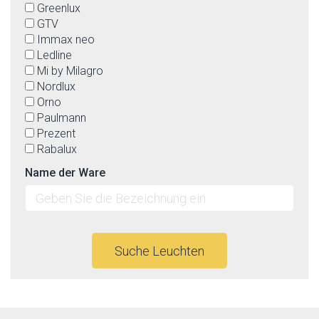
Greenlux
GTV
Immax neo
Ledline
Mi by Milagro
Nordlux
Orno
Paulmann
Prezent
Rabalux
Reality
Name der Ware
Spectrum
Strühm-Ideus
Top-light
Suche Leuchten