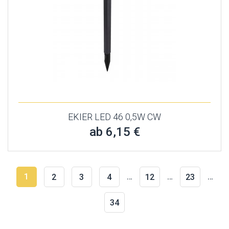
EKIER LED 46 0,5W CW
ab 6,15 €
1
…
…
…
2
3
4
12
23
34