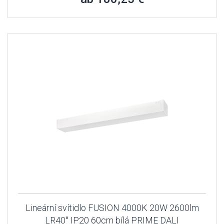
Lineární svítidlo FUSION 4000K 20W 2600lm
LR40° IP20 60cm bílá PRIME DALI