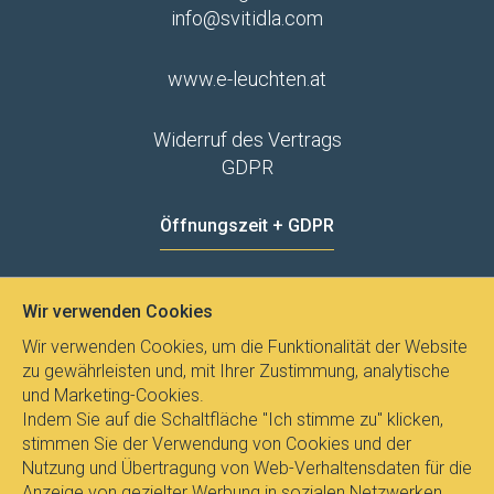
info@svitidla.com
www.e-leuchten.at
Widerruf des Vertrags
GDPR
Öffnungszeit + GDPR
MO - FR
8:00 - 12:00
13:00 - 15:00
Wir verwenden Cookies
Datenschutz
Wir verwenden Cookies, um die Funktionalität der Website
zu gewährleisten und, mit Ihrer Zustimmung, analytische
und Marketing-Cookies.
Indem Sie auf die Schaltfläche "Ich stimme zu" klicken,
stimmen Sie der Verwendung von Cookies und der
Nutzung und Übertragung von Web-Verhaltensdaten für die
Anzeige von gezielter Werbung in sozialen Netzwerken