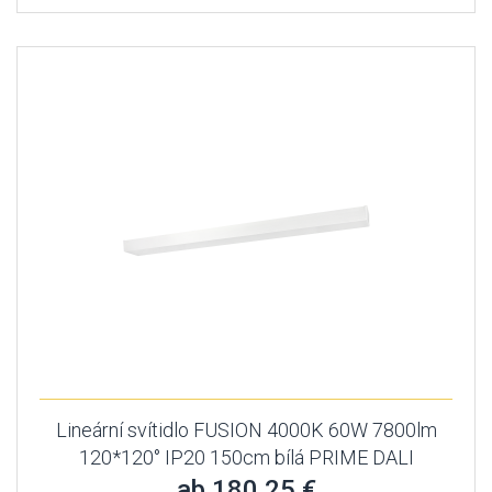
Lineární svítidlo FUSION 4000K 60W 7800lm
120*120° IP20 150cm bílá PRIME DALI
ab 180,25 €