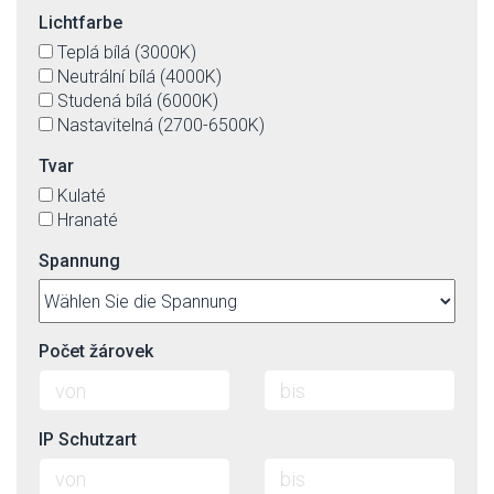
Lichtfarbe
Teplá bílá (3000K)
Neutrální bílá (4000K)
Studená bílá (6000K)
Nastavitelná (2700-6500K)
Tvar
Kulaté
Hranaté
Spannung
Počet žárovek
IP Schutzart