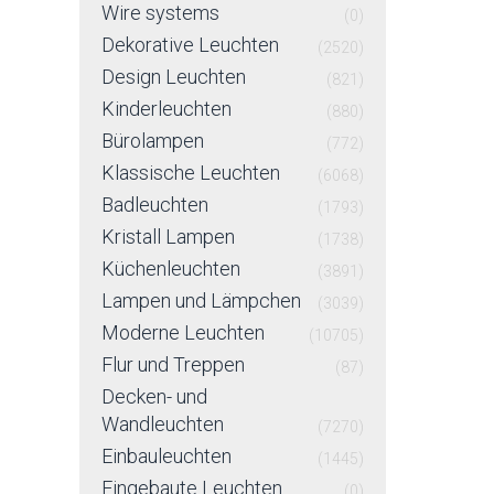
Wire systems
(0)
Dekorative Leuchten
(2520)
Design Leuchten
(821)
Kinderleuchten
(880)
Bürolampen
(772)
Klassische Leuchten
(6068)
Badleuchten
(1793)
Kristall Lampen
(1738)
Küchenleuchten
(3891)
Lampen und Lämpchen
(3039)
Moderne Leuchten
(10705)
Flur und Treppen
(87)
Decken- und
Wandleuchten
(7270)
Einbauleuchten
(1445)
Eingebaute Leuchten
(0)