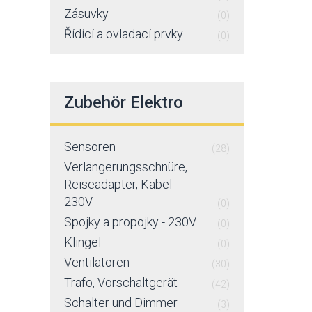
Zásuvky
(0)
Řídící a ovladací prvky
(0)
Zubehör Elektro
Sensoren
(28)
Verlängerungsschnüre,
Reiseadapter, Kabel-
230V
(0)
Spojky a propojky - 230V
(0)
Klingel
(0)
Ventilatoren
(30)
Trafo, Vorschaltgerät
(42)
Schalter und Dimmer
(3)