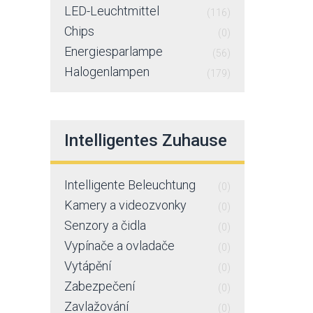
LED-Leuchtmittel
(116)
Chips
(0)
Energiesparlampe
(56)
Halogenlampen
(179)
Intelligentes Zuhause
Intelligente Beleuchtung
(0)
Kamery a videozvonky
(0)
Senzory a čidla
(0)
Vypínače a ovladače
(0)
Vytápění
(0)
Zabezpečení
(0)
Zavlažování
(0)