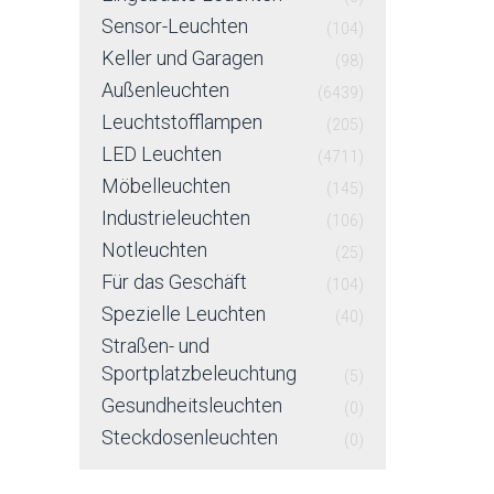
Sensor-Leuchten
(104)
Keller und Garagen
(98)
Außenleuchten
(6439)
Leuchtstofflampen
(205)
LED Leuchten
(4711)
Möbelleuchten
(145)
Industrieleuchten
(106)
Notleuchten
(25)
Für das Geschäft
(104)
Spezielle Leuchten
(40)
Straßen- und
Sportplatzbeleuchtung
(5)
Gesundheitsleuchten
(0)
Steckdosenleuchten
(0)