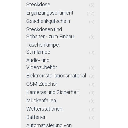
Steckdose
(5)
Ergänzungssortiment
(42)
Geschenkgutschein
(5)
Steckdosen und
Schalter - zum Einbau
(0)
Taschenlampe,
Stirnlampe
(0)
Audio- und
Videozubehör
(0)
Elektroinstallationsmaterial
(0)
GSM-Zubehör
(0)
Kameras und Sicherheit
(0)
Mückenfallen
(0)
Wetterstationen
(0)
Batterien
(0)
Automatisierung von