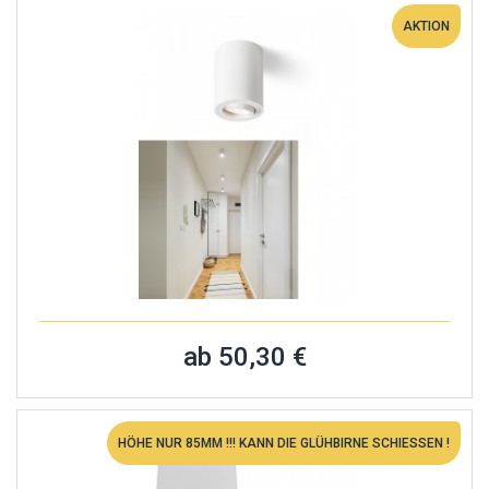
AKTION
ab 50,30 €
HÖHE NUR 85MM !!! KANN DIE GLÜHBIRNE SCHIESSEN !