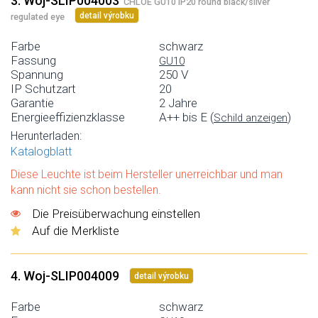
3. Woj-SLIP004003
CHLOE GU10 IP20 round black/silver
detail výrobku
regulated eye
Farbe
schwarz
Fassung
GU10
Spannung
250 V
IP Schutzart
20
Garantie
2 Jahre
Energieeffizienzklasse
A++ bis E (
)
Schild anzeigen
Herunterladen:
Katalogblatt
Diese Leuchte ist beim Hersteller unerreichbar und man
kann nicht sie schon bestellen.
Die Preisüberwachung einstellen
Auf die Merkliste
4. Woj-SLIP004009
detail výrobku
Farbe
schwarz