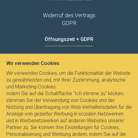
Widerruf des Vertrags
GDPR
Öffnungszeit + GDPR
MO - FR
8:00 - 12:00
13:00 - 15:00
Wir verwenden Cookies
Datenschutz
Wir verwenden Cookies, um die Funktionalität der Website
zu gewährleisten und, mit Ihrer Zustimmung, analytische
und Marketing-Cookies.
Indem Sie auf die Schaltfläche "Ich stimme zu" klicken,
stimmen Sie der Verwendung von Cookies und der
Nutzung und Übertragung von Web-Verhaltensdaten für die
Anzeige von gezielter Werbung in sozialen Netzwerken
und in Werbenetzwerken auf anderen Websites unserer
Partner zu. Sie können Ihre Einstellungen für Cookies,
Personalisierung und Werbung ändern, indem Sie auf die