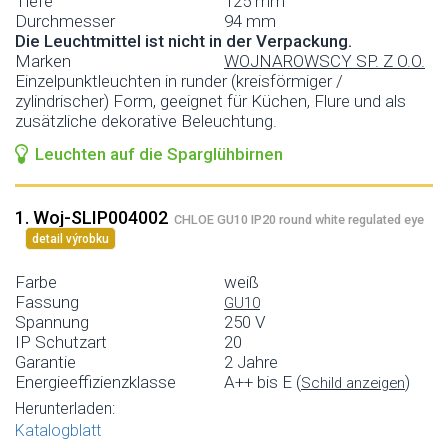
Tiefe
125 mm
Durchmesser
94 mm
Die Leuchtmittel ist nicht in der Verpackung.
Marken
WOJNAROWSCY SP. Z O.O.
Einzelpunktleuchten in runder (kreisförmiger /
zylindrischer) Form, geeignet für Küchen, Flure und als
zusätzliche dekorative Beleuchtung.
Leuchten auf die Sparglühbirnen
1. Woj-SLIP004002
CHLOE GU10 IP20 round white regulated eye
detail výrobku
Farbe
weiß
Fassung
GU10
Spannung
250 V
IP Schutzart
20
Garantie
2 Jahre
Energieeffizienzklasse
A++ bis E (
)
Schild anzeigen
Herunterladen:
Katalogblatt