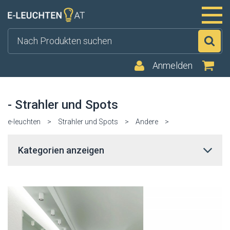
Su
Anmelden
- Strahler und Spots
e-leuchten
>
Strahler und Spots
>
Andere
>
Kategorien anzeigen