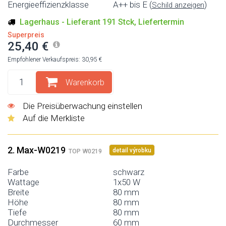
Energieeffizienzklasse
A++ bis E (
)
Schild anzeigen
Lagerhaus - Lieferant 191 Stck, Liefertermin
Superpreis
25,40 €
Empfohlener Verkaufspreis: 30,95 €
Warenkorb
Die Preisüberwachung einstellen
Auf die Merkliste
2. Max-W0219
detail výrobku
TOP W0219
Farbe
schwarz
Wattage
1x50 W
Breite
80 mm
Höhe
80 mm
Tiefe
80 mm
Durchmesser
60 mm