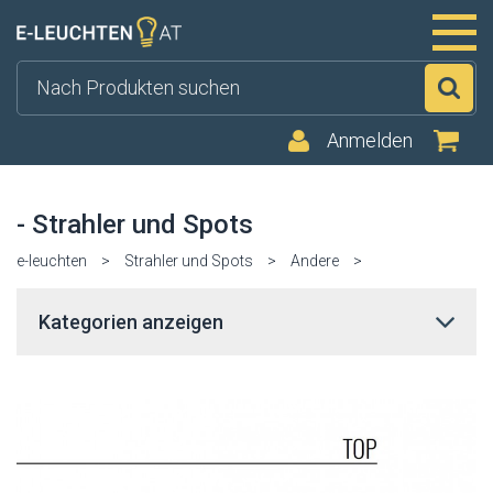
Su
Anmelden
- Strahler und Spots
e-leuchten
>
Strahler und Spots
>
Andere
>
Kategorien anzeigen