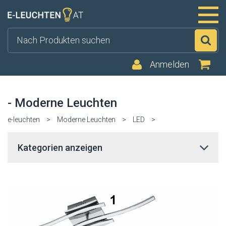
Su
Anmelden
- Moderne Leuchten
e-leuchten
>
Moderne Leuchten
>
LED
>
Kategorien anzeigen