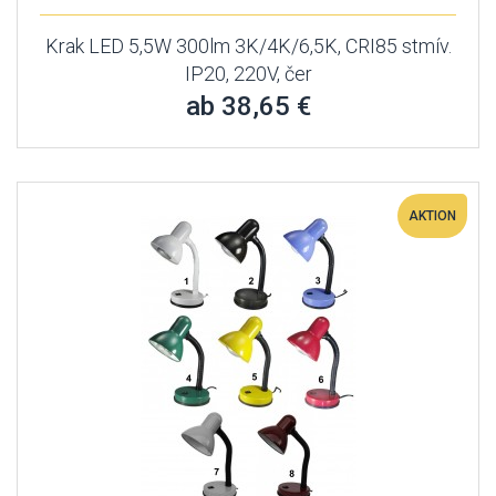
Krak LED 5,5W 300lm 3K/4K/6,5K, CRI85 stmív.
IP20, 220V, čer
ab 38,65 €
AKTION