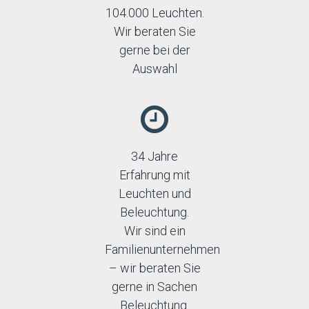
Orion
104.000 Leuchten.
Orno
Wir beraten Sie
Palnas
gerne bei der
Paul Neuhaus
Auswahl
Paulmann
Prezent
Rabalux
Reality
Rendl
Searchlight
34 Jahre
Schrack
Erfahrung mit
Sigma
SLV
Leuchten und
Sollux
Beleuchtung.
Strühm-Ideus
Wir sind ein
Thoro
Familienunternehmen
TK Lighting
Top-light
– wir beraten Sie
Trio
gerne in Sachen
Beleuchtung.