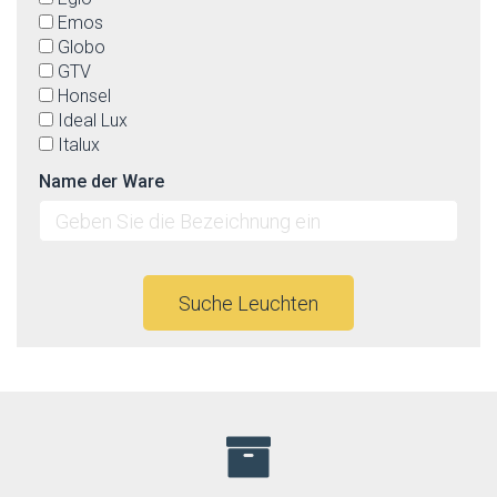
Emos
Globo
GTV
Honsel
Ideal Lux
Italux
Jupiter
Name der Ware
Kaja
Keter lighting
Ledline
Linealight
Lucide
Suche Leuchten
Luminex
Lummax
Luxera
Markslöjd
Max-light
Mi by Milagro
Nordlux
Nowodvorski