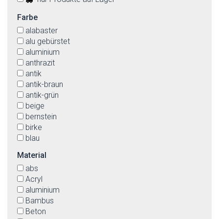
Farbe
alabaster
alu gebürstet
aluminium
anthrazit
antik
antik-braun
antik-grün
beige
bernstein
birke
blau
braun
Material
bronzefarbig
abs
buche
Acryl
Cappuccino
aluminium
cremefarben
Bambus
dunkel bronze
Beton
edelstahl