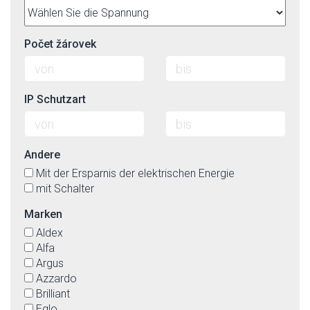
titan
transparent
türkis
Počet žárovek
violett
weiß
weiß-matt
IP Schutzart
wenge
Andere
Mit der Ersparnis der elektrischen Energie
mit Schalter
Marken
Aldex
Alfa
Argus
Azzardo
Brilliant
Eglo