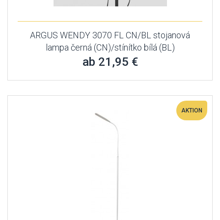
ARGUS WENDY 3070 FL CN/BL stojanová
lampa černá (CN)/stínítko bílá (BL)
ab 21,95 €
AKTION