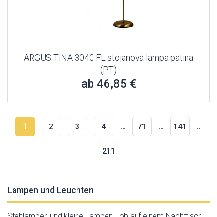
ARGUS TINA 3040 FL stojanová lampa patina
(PT)
ab 46,85 €
1
…
…
…
2
3
4
71
141
211
Lampen und Leuchten
Stehlampen und kleine Lampen - ob auf einem Nachttisch