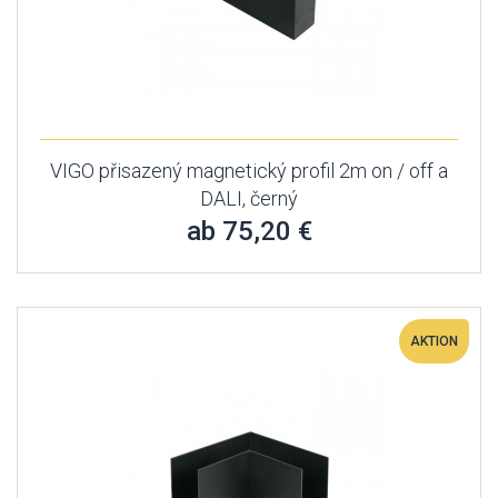
VIGO přisazený magnetický profil 2m on / off a
DALI, černý
ab 75,20 €
AKTION