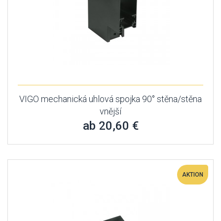
VIGO mechanická uhlová spojka 90° stěna/stěna
vnější
ab 20,60 €
AKTION