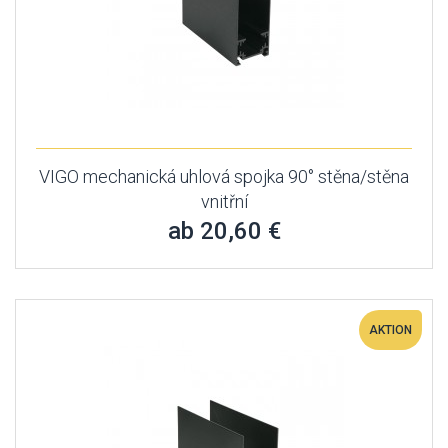
VIGO mechanická uhlová spojka 90° stěna/stěna
vnitřní
ab 20,60 €
AKTION