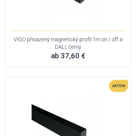
VIGO přisazený magnetický profil 1m on / off a
DALI, černý
ab 37,60 €
AKTION