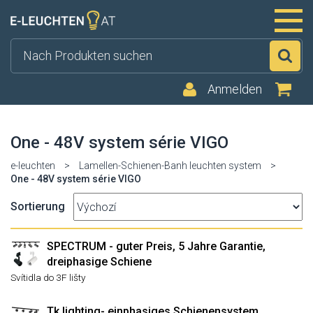
Su
Anmelden
One - 48V system série VIGO
e-leuchten
>
Lamellen-Schienen-Banh leuchten system
>
One - 48V system série VIGO
Sortierung
SPECTRUM - guter Preis, 5 Jahre Garantie,
dreiphasige Schiene
Svítidla do 3F lišty
Tk lighting- einphasiges Schienensystem