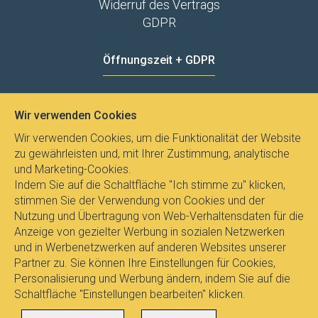
Widerruf des Vertrags
GDPR
Öffnungszeit + GDPR
MO - FR
8:00 - 12:00
13:00 - 15:00
Wir verwenden Cookies
Datenschutz
Wir verwenden Cookies, um die Funktionalität der Website
zu gewährleisten und, mit Ihrer Zustimmung, analytische
und Marketing-Cookies.
Indem Sie auf die Schaltfläche "Ich stimme zu" klicken,
stimmen Sie der Verwendung von Cookies und der
Nutzung und Übertragung von Web-Verhaltensdaten für die
Anzeige von gezielter Werbung in sozialen Netzwerken
und in Werbenetzwerken auf anderen Websites unserer
Partner zu. Sie können Ihre Einstellungen für Cookies,
Personalisierung und Werbung ändern, indem Sie auf die
Schaltfläche "Einstellungen bearbeiten" klicken.