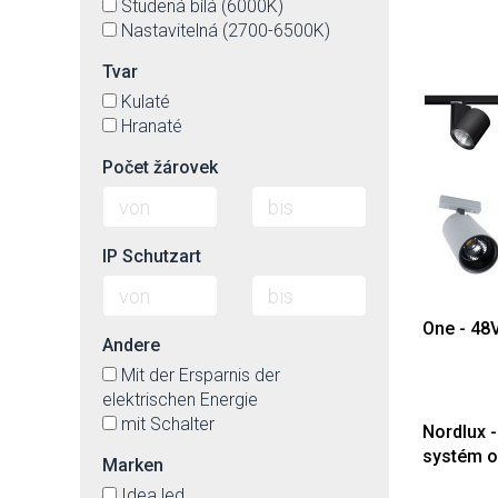
Studená bílá (6000K)
Nastavitelná (2700-6500K)
Tvar
Kulaté
Hranaté
Počet žárovek
IP Schutzart
One - 48
Andere
Mit der Ersparnis der
elektrischen Energie
mit Schalter
Nordlux -
systém o
Marken
Idea led