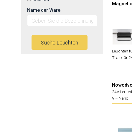
Magnetick
Name der Ware
Suche Leuchten
Leuchten f
Trafo für 
Nowodvor
24V-Leuch
V – Nano