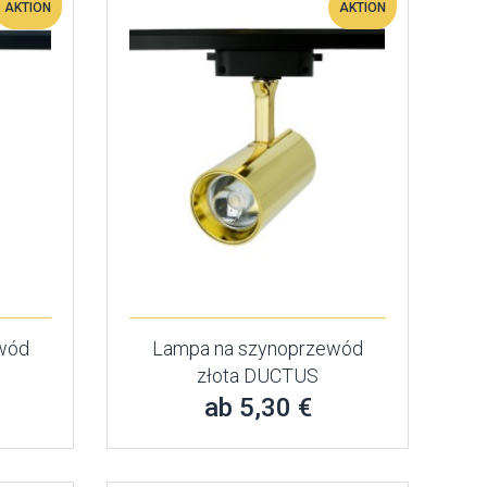
AKTION
AKTION
wód
Lampa na szynoprzewód
złota DUCTUS
ab 5,30 €