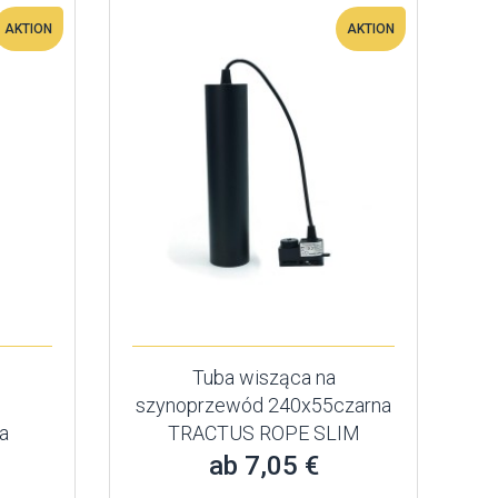
AKTION
AKTION
Tuba wisząca na
szynoprzewód 240x55czarna
a
TRACTUS ROPE SLIM
ab 7,05 €