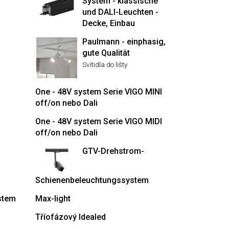
System - klassische
und DALI-Leuchten -
Decke, Einbau
Paulmann - einphasig,
gute Qualität
Svítidla do lišty
One - 48V system Serie VIGO MINI
off/on nebo Dali
One - 48V system Serie VIGO MIDI
off/on nebo Dali
GTV-Drehstrom-
Schienenbeleuchtungssystem
stem
Max-light
Tříofázový Idealed