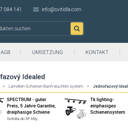
7 084 141
info@svitidla.com
Suchen
AGB
UMSETZUNG
KONTAKT
fazový Idealed
>
Lamellen-Schienen-Banh leuchten system
>
Jednofazový Idea
SPECTRUM - guter
Tk lighting-
Preis, 5 Jahre Garantie,
einphasiges
dreiphasige Schiene
Schienensystem
Svítidla do 3F lišty