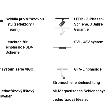
Svítidla pro třífázovou
LED2 - 3-Phasen-
lištu (reflektory +
Schiene, 3 Jahre
lineární)
Garantie
Leuchten für
SVL- 48V system
einphasige SLV-
Schiene
V system série VIGO
GTV-Einphasige
Stromschienenbeleuchtung
 jednofázový lištový
Mi-Magnetisches Schienensy
světlení
Jednofazový Idealed