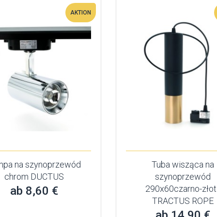
AKTION
mpa na szynoprzewód
Tuba wisząca na
chrom DUCTUS
szynoprzewód
290x60czarno-złot
ab 8,60 €
TRACTUS ROPE
ab 14,90 €