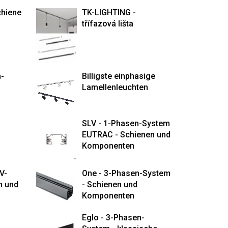
chiene
TK-LIGHTING -
třífazová lišta
m-
Billigste einphasige
Lamellenleuchten
SLV - 1-Phasen-System
EUTRAC - Schienen und
Komponenten
V-
One - 3-Phasen-System
n und
- Schienen und
Komponenten
Eglo - 3-Phasen-