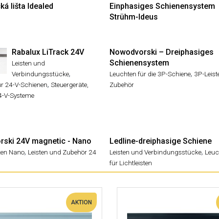
á lišta Idealed
Einphasiges Schienensystem
Strühm-Ideus
Rabalux LiTrack 24V
Nowodvorski – Dreiphasiges
Schienensystem
Leisten und
,
,
Verbindungsstücke
Leuchten für die 3P-Schiene
3P-Leis
,
ür 24-V-Schienen
Steuergeräte,
Zubehör
24-V-Systeme
ski 24V magnetic - Nano
Ledline-dreiphasige Schiene
,
,
ten Nano
Leisten und Zubehör 24
Leisten und Verbindungsstücke
Leuc
für Lichtleisten
AKTION