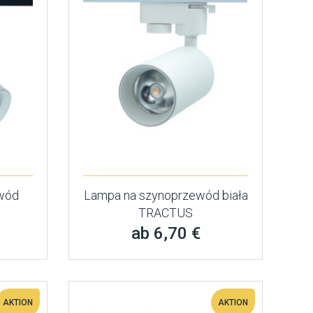
wód
Lampa na szynoprzewód biała
TRACTUS
ab 6,70 €
AKTION
AKTION