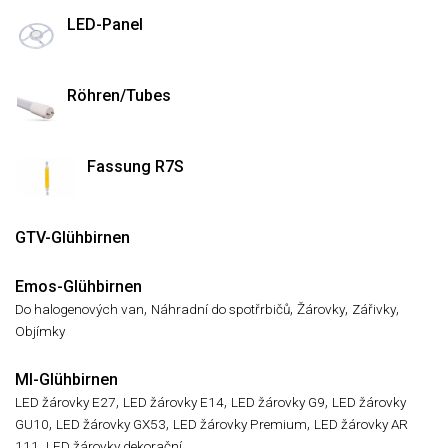
LED-Panel
Röhren/Tubes
Fassung R7S
GTV-Glühbirnen
Emos-Glühbirnen
,
,
,
,
Do halogenových van
Náhradní do spotřrbičů
Žárovky
Zářivky
Objímky
MI-Glühbirnen
,
,
,
LED žárovky E27
LED žárovky E14
LED žárovky G9
LED žárovky
,
,
,
GU10
LED žárovky GX53
LED žárovky Premium
LED žárovky AR
,
111
LED žárovky dekorační