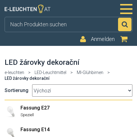
Su
Anmelden
LED žárovky dekorační
e-leuchten
>
LED-Leuchtmittel
>
MI-Glühbirnen
>
LED žárovky dekorační
Sortierung
Fassung E27
Speziell
Fassung E14