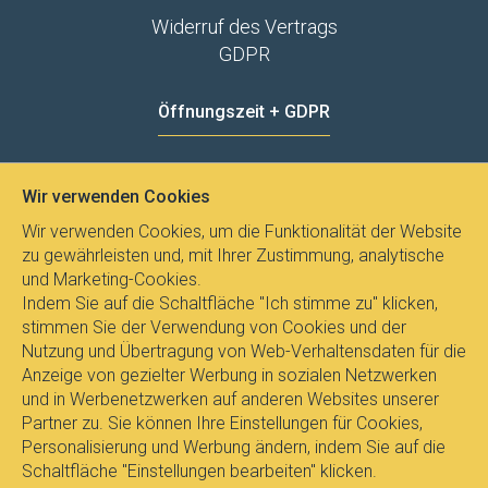
Widerruf des Vertrags
GDPR
Öffnungszeit + GDPR
MO - FR
8:00 - 12:00
13:00 - 15:00
Wir verwenden Cookies
Datenschutz
Wir verwenden Cookies, um die Funktionalität der Website
zu gewährleisten und, mit Ihrer Zustimmung, analytische
und Marketing-Cookies.
Indem Sie auf die Schaltfläche "Ich stimme zu" klicken,
stimmen Sie der Verwendung von Cookies und der
Nutzung und Übertragung von Web-Verhaltensdaten für die
Anzeige von gezielter Werbung in sozialen Netzwerken
und in Werbenetzwerken auf anderen Websites unserer
Partner zu. Sie können Ihre Einstellungen für Cookies,
Personalisierung und Werbung ändern, indem Sie auf die
Schaltfläche "Einstellungen bearbeiten" klicken.