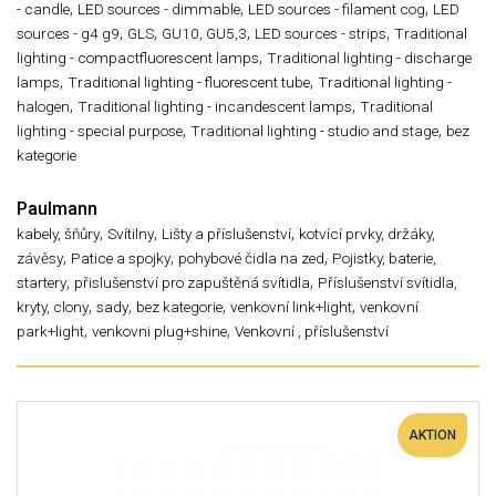
,
,
,
- candle
LED sources - dimmable
LED sources - filament cog
LED
,
,
,
,
sources - g4 g9
GLS
GU10, GU5,3
LED sources - strips
Traditional
,
lighting - compactfluorescent lamps
Traditional lighting - discharge
,
,
lamps
Traditional lighting - fluorescent tube
Traditional lighting -
,
,
halogen
Traditional lighting - incandescent lamps
Traditional
,
,
lighting - special purpose
Traditional lighting - studio and stage
bez
kategorie
Paulmann
,
,
,
kabely, šňůry
Svítilny
Lišty a příslušenství
kotvící prvky, držáky,
,
,
,
závěsy
Patice a spojky
pohybové čidla na zed
Pojistky, baterie,
,
,
startery
přislušenství pro zapuštěná svítidla
Příslušenství svítidla,
,
,
,
,
kryty, clony
sady
bez kategorie
venkovní link+light
venkovní
,
,
park+light
venkovni plug+shine
Venkovní , příslušenství
AKTION