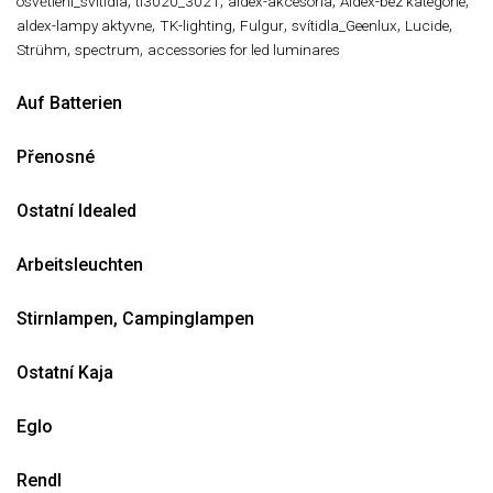
,
,
,
,
osvětlení_svitidla
tl3020_3021
aldex-akcesoria
Aldex-bez kategorie
,
,
,
,
,
aldex-lampy aktyvne
TK-lighting
Fulgur
svítidla_Geenlux
Lucide
,
,
Strühm
spectrum
accessories for led luminares
Auf Batterien
Přenosné
Ostatní Idealed
Arbeitsleuchten
Stirnlampen, Campinglampen
Ostatní Kaja
Eglo
Rendl