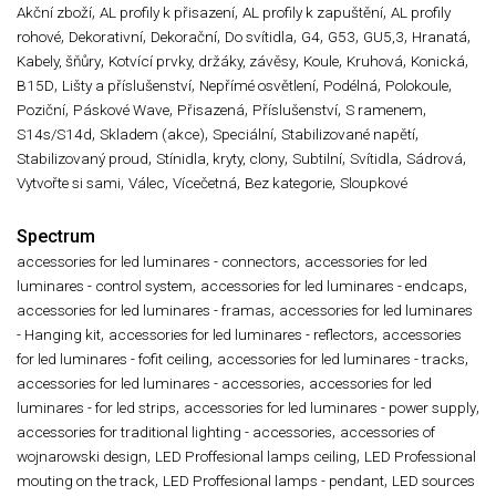
,
,
,
Akční zboží
AL profily k přisazení
AL profily k zapuštění
AL profily
,
,
,
,
,
,
,
,
rohové
Dekorativní
Dekorační
Do svítidla
G4
G53
GU5,3
Hranatá
,
,
,
,
,
Kabely, šňůry
Kotvící prvky, držáky, závěsy
Koule
Kruhová
Konická
,
,
,
,
,
B15D
Lišty a příslušenství
Nepřímé osvětlení
Podélná
Polokoule
,
,
,
,
,
Poziční
Páskové Wave
Přisazená
Příslušenství
S ramenem
,
,
,
,
S14s/S14d
Skladem (akce)
Speciální
Stabilizované napětí
,
,
,
,
,
Stabilizovaný proud
Stínidla, kryty, clony
Subtilní
Svítidla
Sádrová
,
,
,
,
Vytvořte si sami
Válec
Vícečetná
Bez kategorie
Sloupkové
Spectrum
,
accessories for led luminares - connectors
accessories for led
,
,
luminares - control system
accessories for led luminares - endcaps
,
accessories for led luminares - framas
accessories for led luminares
,
,
- Hanging kit
accessories for led luminares - reflectors
accessories
,
,
for led luminares - fofit ceiling
accessories for led luminares - tracks
,
accessories for led luminares - accessories
accessories for led
,
,
luminares - for led strips
accessories for led luminares - power supply
,
accessories for traditional lighting - accessories
accessories of
,
,
wojnarowski design
LED Proffesional lamps ceiling
LED Professional
,
,
mouting on the track
LED Proffesional lamps - pendant
LED sources