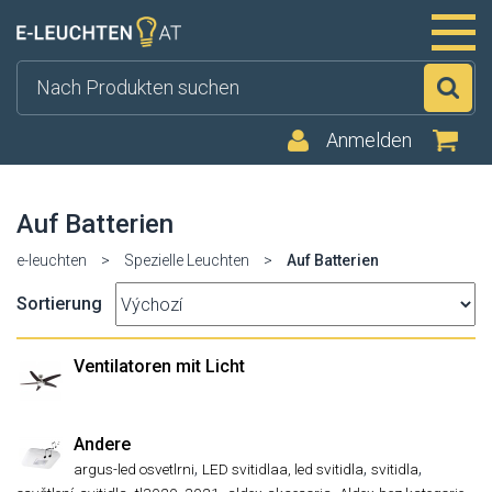
Su
Anmelden
Auf Batterien
e-leuchten
>
Spezielle Leuchten
>
Auf Batterien
Sortierung
Ventilatoren mit Licht
Andere
,
,
,
argus-led osvetlrni
LED svitidlaa, led svitidla
svitidla